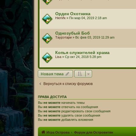
Орден Охотника
НютИк
» Пн мар 04, 2019 2:18 am
Однозубый Боб
Таурэтари
» Вс фев 03, 2019 11:29 am
Копья служителей храма
Lisa
» Ср окт 24, 2018 5:28 pm
Новая тема
Вернуться к списку форумов
ПРАВА ДОСТУПА
Вы
не можете
начинать темы
Вы
не можете
отвечать на сообщения
Вы
не можете
редактировать свои сообщения
Вы
не можете
удалять свои сообщения
Вы
не можете
добавлять вложения
Игра Острова
Форум для Островитян