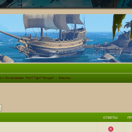
о с Островами. Что? Где? Когда?
Квесты
ск
Расширенный поиск
ОТВЕТЫ
П
0