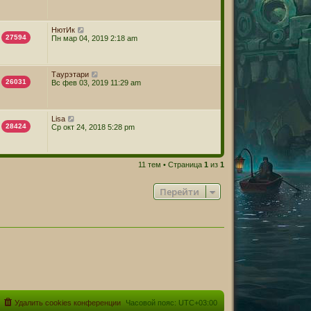
НютИк
27594
Пн мар 04, 2019 2:18 am
Таурэтари
26031
Вс фев 03, 2019 11:29 am
Lisa
28424
Ср окт 24, 2018 5:28 pm
11 тем • Страница
1
из
1
Перейти
Удалить cookies конференции
Часовой пояс:
UTC+03:00