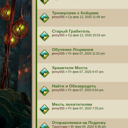
Тренировка с бойцами
jenny555
» Ср фев 12, 2020 11:09 am
Старый Грабитель
jenny555
» Ср фев 12, 2020 10:53 am
Обучение Лоцманов
jenny555
» Пт фев 07, 2020 11:02 pm
Хранители Моста
jenny555
» Пт фев 07, 2020 9:47 pm
Найти и Обезвредить
jenny555
» Пт фев 07, 2020 8:54 pm
Месть похитителям
jenny555
» Пт фев 07, 2020 7:03 pm
Отправляемся на Подкову
Таурэтари
» Вт фев 04, 2020 9:36 pm