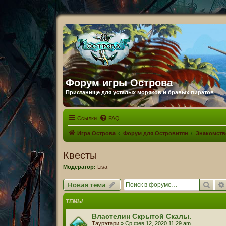
Форум игры Острова
Пристанище для усталых моряков и бравых пиратов
Ссылки
FAQ
Игра Острова
Форум для Островитян
Знакомств
Квесты
Модератор:
Lisa
Пои
Новая тема
ТЕМЫ
Властелин Скрытой Скалы.
Таурэтари
» Ср фев 12, 2020 11:29 am