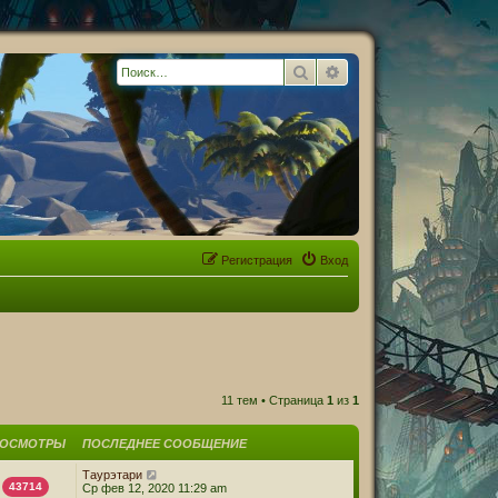
Поиск
Расширенный поиск
Регистрация
Вход
11 тем • Страница
1
из
1
РОСМОТРЫ
ПОСЛЕДНЕЕ СООБЩЕНИЕ
Таурэтари
43714
Ср фев 12, 2020 11:29 am