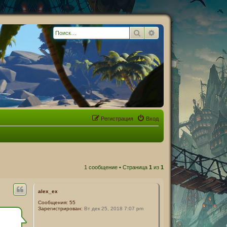
Поиск
Расширенный поиск
Регистрация
Вход
1 сообщение • Страница
1
из
1
alex_ex
Сообщения:
55
Зарегистрирован:
Вт дек 25, 2018 7:07 pm