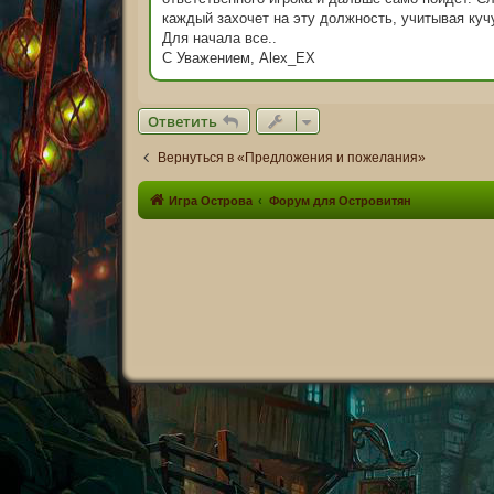
е
н
каждый захочет на эту должность, учитывая куч
и
Для начала все..
е
С Уважением, Alex_EX
Ответить
Вернуться в «Предложения и пожелания»
Игра Острова
Форум для Островитян