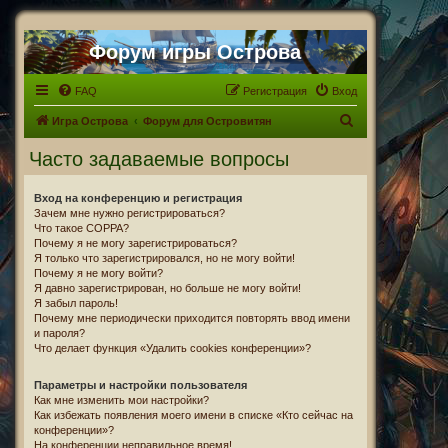
Форум игры Острова
FAQ
Регистрация
Вход
П
Игра Острова
Форум для Островитян
о
Часто задаваемые вопросы
и
с
Вход на конференцию и регистрация
Зачем мне нужно регистрироваться?
к
Что такое COPPA?
Почему я не могу зарегистрироваться?
Я только что зарегистрировался, но не могу войти!
Почему я не могу войти?
Я давно зарегистрирован, но больше не могу войти!
Я забыл пароль!
Почему мне периодически приходится повторять ввод имени
и пароля?
Что делает функция «Удалить cookies конференции»?
Параметры и настройки пользователя
Как мне изменить мои настройки?
Как избежать появления моего имени в списке «Кто сейчас на
конференции»?
На конференции неправильное время!