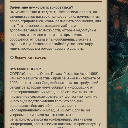
Зачем мне нужно регистрироваться?
Вы можете этого и не делать. Всё зависит от того, как
администратор настроил конференцию: должны ли вы
зарегистрироваться, чтобы размещать сообщения, или
нет. Тем не менее регистрация даёт вам
дополнительные возможности, которые недоступны
анонимным пользователям: аватары, личные
сообщения, отправка email-сообщений, участие в
группах и т. д. Регистрация займёт у вас всего пару
минут, поэтому мы рекомендуем это сделать.
Вернуться к началу
Что такое COPPA?
COPPA (Children’s Online Privacy Protection Act of 1998),
или Акт о защите частных прав ребёнка в интернете от
1998 г. — это закон Соединённых Штатов, требующий
от сайтов, которые могут собирать информацию от
несовершеннолетних младше 13 лет, иметь на это
письменное согласие родителей. Допустимо наличие
иного вида подтверждения того, что опекуны
разрешают сбор личной информации от
несовершеннолетних младше 13 лет. Если вы не
уверены, применимо ли это к вам, как к
регистрирующемуся на конференции, или к самой
конференции, обратитесь за помощью к юрисконсульту.