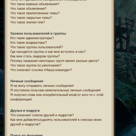
Что такое важные объявления?
Что такое объявления?
Что такое прилепленные темы?
Что такое закрытые темы?
Что такое значки тем?
Уровни пользователей и группы
Кто такие администраторы?
Кто такие модераторы?
Что такое группы пользователей?
Где находятся группы и как мне вступить в них?
Как мне стать лидером группы?
Почему названия некоторых групп имеют разные цвета?
Что такое группа по умолчанию?
Что означает ссылка «Наша команда»?
Личные сообщения
Я не могу отправить личные сообщения!
Я постоянно получаю нежелательные личные сообщения!
Я получил спам или оскорбительный email от кого-то с этой
конференции!
Друзья и недруги
Что означают списки друзей и недругов?
Как мне добавлять/удалять пользователей в списках моих
друзей и недругов?
Поиск по форумам