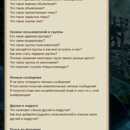
Что такое важные объявления?
Что такое объявления?
Что такое прилепленные темы?
Что такое закрытые темы?
Что такое значки тем?
Уровни пользователей и группы
Кто такие администраторы?
Кто такие модераторы?
Что такое группы пользователей?
Где находятся группы и как мне вступить в них?
Как мне стать лидером группы?
Почему названия некоторых групп имеют разные цвета?
Что такое группа по умолчанию?
Что означает ссылка «Наша команда»?
Личные сообщения
Я не могу отправить личные сообщения!
Я постоянно получаю нежелательные личные сообщения!
Я получил спам или оскорбительный email от кого-то с этой
конференции!
Друзья и недруги
Что означают списки друзей и недругов?
Как мне добавлять/удалять пользователей в списках моих
друзей и недругов?
Поиск по форумам