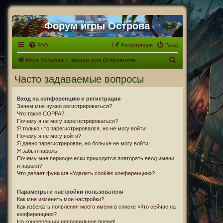
Форум игры Острова
FAQ
Регистрация
Вход
П
Игра Острова
Форум для Островитян
о
Часто задаваемые вопросы
и
с
Вход на конференцию и регистрация
Зачем мне нужно регистрироваться?
к
Что такое COPPA?
Почему я не могу зарегистрироваться?
Я только что зарегистрировался, но не могу войти!
Почему я не могу войти?
Я давно зарегистрирован, но больше не могу войти!
Я забыл пароль!
Почему мне периодически приходится повторять ввод имени
и пароля?
Что делает функция «Удалить cookies конференции»?
Параметры и настройки пользователя
Как мне изменить мои настройки?
Как избежать появления моего имени в списке «Кто сейчас на
конференции»?
На конференции неправильное время!