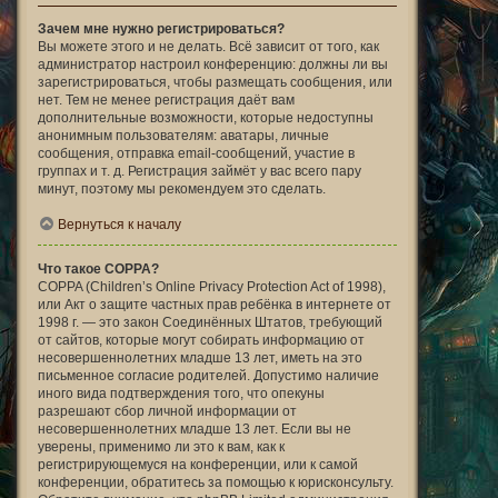
Зачем мне нужно регистрироваться?
Вы можете этого и не делать. Всё зависит от того, как
администратор настроил конференцию: должны ли вы
зарегистрироваться, чтобы размещать сообщения, или
нет. Тем не менее регистрация даёт вам
дополнительные возможности, которые недоступны
анонимным пользователям: аватары, личные
сообщения, отправка email-сообщений, участие в
группах и т. д. Регистрация займёт у вас всего пару
минут, поэтому мы рекомендуем это сделать.
Вернуться к началу
Что такое COPPA?
COPPA (Children’s Online Privacy Protection Act of 1998),
или Акт о защите частных прав ребёнка в интернете от
1998 г. — это закон Соединённых Штатов, требующий
от сайтов, которые могут собирать информацию от
несовершеннолетних младше 13 лет, иметь на это
письменное согласие родителей. Допустимо наличие
иного вида подтверждения того, что опекуны
разрешают сбор личной информации от
несовершеннолетних младше 13 лет. Если вы не
уверены, применимо ли это к вам, как к
регистрирующемуся на конференции, или к самой
конференции, обратитесь за помощью к юрисконсульту.