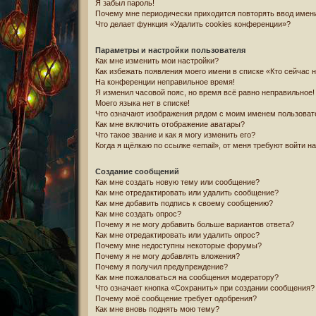
Я забыл пароль!
Почему мне периодически приходится повторять ввод имени
Что делает функция «Удалить cookies конференции»?
Параметры и настройки пользователя
Как мне изменить мои настройки?
Как избежать появления моего имени в списке «Кто сейчас 
На конференции неправильное время!
Я изменил часовой пояс, но время всё равно неправильное!
Моего языка нет в списке!
Что означают изображения рядом с моим именем пользоват
Как мне включить отображение аватары?
Что такое звание и как я могу изменить его?
Когда я щёлкаю по ссылке «email», от меня требуют войти н
Создание сообщений
Как мне создать новую тему или сообщение?
Как мне отредактировать или удалить сообщение?
Как мне добавить подпись к своему сообщению?
Как мне создать опрос?
Почему я не могу добавить больше вариантов ответа?
Как мне отредактировать или удалить опрос?
Почему мне недоступны некоторые форумы?
Почему я не могу добавлять вложения?
Почему я получил предупреждение?
Как мне пожаловаться на сообщения модератору?
Что означает кнопка «Сохранить» при создании сообщения?
Почему моё сообщение требует одобрения?
Как мне вновь поднять мою тему?