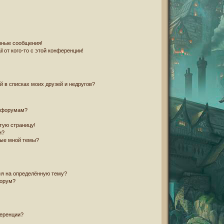
чные сообщения!
 от кого-то с этой конференции!
й в списках моих друзей и недругов?
и форумам?
тую страницу!
и?
ные мной темы?
ся на определённую тему?
форум?
ференции?