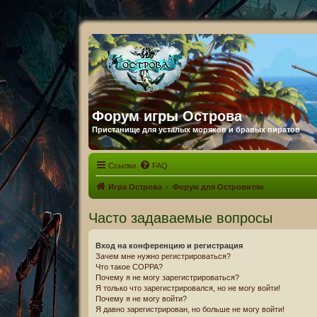
Форум игры Острова
Пристанище для усталых моряков и бравых пиратов
Ссылки
FAQ
Игра Острова
Форум для Островитян
Часто задаваемые вопросы
Вход на конференцию и регистрация
Зачем мне нужно регистрироваться?
Что такое COPPA?
Почему я не могу зарегистрироваться?
Я только что зарегистрировался, но не могу войти!
Почему я не могу войти?
Я давно зарегистрирован, но больше не могу войти!