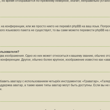
с, но время отображается по-прежнему неверное, значит, неправильно устан
 на конференции, или же просто никто не перевёл phpBB на ваш язык. Попр
акого языкового пакета не существует, то вы сами можете перевести phpBB 
ользователя?
ва изображения. Одно из них может относиться к вашему званию, обычно это 
а конференции. Другое, обычно более крупное, изображение известно как «ав
бавить аватару с использованием четырёх инструментов: «Граватар», «Гале
ддержка аватар, а также какие типы аватар могут быть доступны. Если вы не
н.