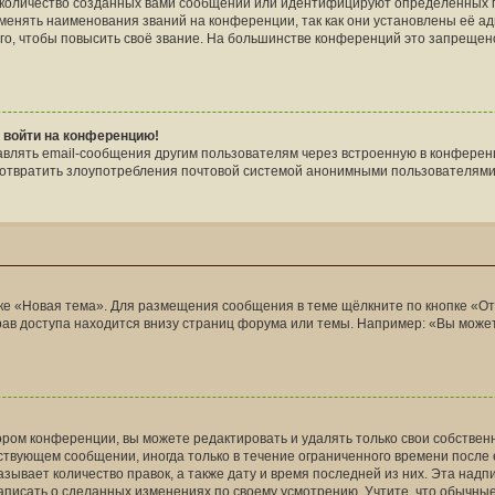
количество созданных вами сообщений или идентифицируют определённых п
енять наименования званий на конференции, так как они установлены её а
о, чтобы повысить своё звание. На большинстве конференций это запрещено
т войти на конференцию!
авлять email-сообщения другим пользователям через встроенную в конферен
едотвратить злоупотребления почтовой системой анонимными пользователями
ке «Новая тема». Для размещения сообщения в теме щёлкните по кнопке «От
ав доступа находится внизу страниц форума или темы. Например: «Вы може
ром конференции, вы можете редактировать и удалять только свои собствен
ствующем сообщении, иногда только в течение ограниченного времени после е
азывает количество правок, а также дату и время последней из них. Эта над
аписать о сделанных изменениях по своему усмотрению. Учтите, что обычные