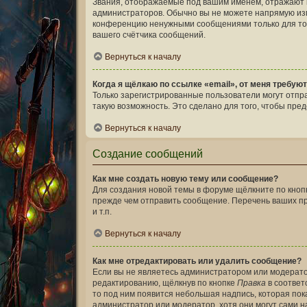
Звания, отображаемые под вашим именем, отражают 
администраторов. Обычно вы не можете напрямую изм
конференцию ненужными сообщениями только для тог
вашего счётчика сообщений.
Вернуться к началу
Когда я щёлкаю по ссылке «email», от меня требую
Только зарегистрированные пользователи могут отпр
такую возможность. Это сделано для того, чтобы пр
Вернуться к началу
Создание сообщений
Как мне создать новую тему или сообщение?
Для создания новой темы в форуме щёлкните по кноп
прежде чем отправить сообщение. Перечень ваших пр
и т.п.
Вернуться к началу
Как мне отредактировать или удалить сообщение?
Если вы не являетесь администратором или модерато
редактированию, щёлкнув по кнопке
Правка
в соответ
то под ним появится небольшая надпись, которая пок
администратор или модератор, хотя они могут сами н