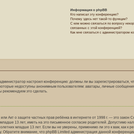
Информация о phpBB
Кто написал эту конференцию?
Почему здесь нет такой-то функции?
С кем можно связаться по вопросу некор
связанных с этой конференцией?
Как мне связаться с администратором к
как администратор настроил конференцию: должны ли вы зарегистрироваться, 
оторые недоступны анонимным пользователям: аватары, личные сообщения, от
мы рекомендуем это сделать.
998), или Акт о защите частных прав ребёнка в интернете от 1998 г. — это зак
ладше 13 лет, иметь на это письменное согласие родителей. Допустимо нали
етних младше 13 лет. Если вы не уверены, применимо ли это к вам, как к р
у. Обратите внимание, что phpBB Limited администрация данной конференци