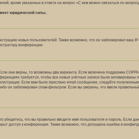
ний, кроме указанных в ответе на вопрос «С кем можно связаться по вопрос
имеет юридической силы.
.
страцию новых пользователей. Также возможно, что он заблокировал ваш IP-
истратору конференции.
Если они верны, то возможны два варианта. Если включена поддержка COPPA и
ференциях требуется, чтобы все новые учётные записи были активированы 
егистрации. Если вам было прислано email-сообщение, следуйте полученным 
либо он заблокирован спам-фильтром. Если вы уверены, что ввели правильный
о убедитесь, что вы правильно вводите имя пользователя и пароль. Если да
акрыт доступ к конференции. Также возможно, что допущена ошибка в конфиг