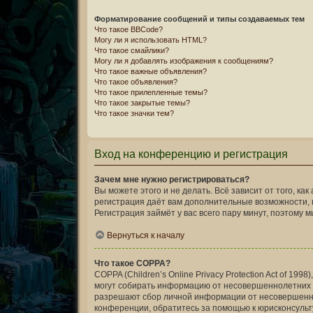
Форматирование сообщений и типы создаваемых тем
Что такое BBCode?
Могу ли я использовать HTML?
Что такое смайлики?
Могу ли я добавлять изображения к сообщениям?
Что такое важные объявления?
Что такое объявления?
Что такое прилепленные темы?
Что такое закрытые темы?
Что такое значки тем?
Вход на конференцию и регистрация
Зачем мне нужно регистрироваться?
Вы можете этого и не делать. Всё зависит от того, 
регистрация даёт вам дополнительные возможности, к
Регистрация займёт у вас всего пару минут, поэтому 
Вернуться к началу
Что такое COPPA?
COPPA (Children’s Online Privacy Protection Act of 1
могут собирать информацию от несовершеннолетних м
разрешают сбор личной информации от несовершеннол
конференции, обратитесь за помощью к юрисконсульт