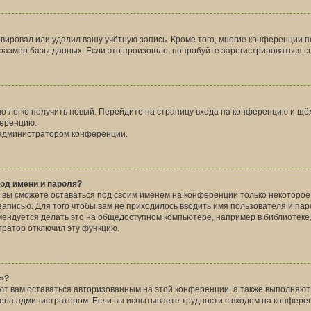
ивировал или удалил вашу учётную запись. Кроме того, многие конференции 
змер базы данных. Если это произошло, попробуйте зарегистрироваться сно
но легко получить новый. Перейдите на страницу входа на конференцию и щё
ференцию.
с администратором конференции.
од имени и пароля?
, вы сможете оставаться под своим именем на конференции только некоторое
 записью. Для того чтобы вам не приходилось вводить имя пользователя и па
ендуется делать это на общедоступном компьютере, например в библиотеке, и
стратор отключил эту функцию.
»?
ют вам оставаться авторизованным на этой конференции, а также выполняют 
ена администратором. Если вы испытываете трудности с входом на конфере