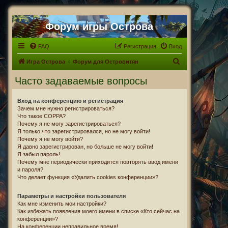
Форум игры Острова
FAQ
Регистрация
Вход
П
Игра Острова
Форум для Островитян
о
Часто задаваемые вопросы
и
с
Вход на конференцию и регистрация
Зачем мне нужно регистрироваться?
к
Что такое COPPA?
Почему я не могу зарегистрироваться?
Я только что зарегистрировался, но не могу войти!
Почему я не могу войти?
Я давно зарегистрирован, но больше не могу войти!
Я забыл пароль!
Почему мне периодически приходится повторять ввод имени
и пароля?
Что делает функция «Удалить cookies конференции»?
Параметры и настройки пользователя
Как мне изменить мои настройки?
Как избежать появления моего имени в списке «Кто сейчас на
конференции»?
На конференции неправильное время!