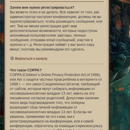
Зачем мне нужно регистрироваться?
Вы можете этого и не делать. Всё зависит от того, как
администратор настроил конференцию: должны ли вы
зарегистрироваться, чтобы размещать сообщения, или
нет. Тем не менее регистрация даёт вам
дополнительные возможности, которые недоступны
анонимным пользователям: аватары, личные
сообщения, отправка email-сообщений, участие в
группах и т. д. Регистрация займёт у вас всего пару
минут, поэтому мы рекомендуем это сделать.
Вернуться к началу
Что такое COPPA?
COPPA (Children’s Online Privacy Protection Act of 1998),
или Акт о защите частных прав ребёнка в интернете от
1998 г. — это закон Соединённых Штатов, требующий
от сайтов, которые могут собирать информацию от
несовершеннолетних младше 13 лет, иметь на это
письменное согласие родителей. Допустимо наличие
иного вида подтверждения того, что опекуны
разрешают сбор личной информации от
несовершеннолетних младше 13 лет. Если вы не
уверены, применимо ли это к вам, как к
регистрирующемуся на конференции, или к самой
конференции, обратитесь за помощью к юрисконсульту.