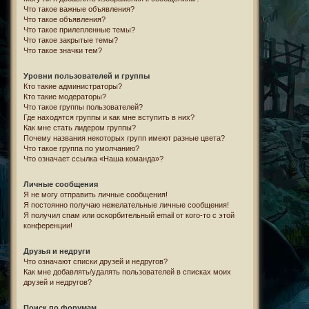
Что такое важные объявления?
Что такое объявления?
Что такое прилепленные темы?
Что такое закрытые темы?
Что такое значки тем?
Уровни пользователей и группы
Кто такие администраторы?
Кто такие модераторы?
Что такое группы пользователей?
Где находятся группы и как мне вступить в них?
Как мне стать лидером группы?
Почему названия некоторых групп имеют разные цвета?
Что такое группа по умолчанию?
Что означает ссылка «Наша команда»?
Личные сообщения
Я не могу отправить личные сообщения!
Я постоянно получаю нежелательные личные сообщения!
Я получил спам или оскорбительный email от кого-то с этой
конференции!
Друзья и недруги
Что означают списки друзей и недругов?
Как мне добавлять/удалять пользователей в списках моих
друзей и недругов?
Поиск по форумам