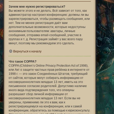
Зачем мне нужно регистрироваться?
Вы можете этого и не делать. Всё зависит от того, как
администратор настроил конференцию: должны ли вы
зарегистрироваться, чтобы размещать сообщения, или
нет. Тем не менее регистрация даёт вам
дополнительные возможности, которые недоступны
анонимным пользователям: аватары, личные
сообщения, отправка email-сообщений, участие в
группах и т. д. Регистрация займёт у вас всего пару
минут, поэтому мы рекомендуем это сделать.
Вернуться к началу
Что такое COPPA?
COPPA (Children’s Online Privacy Protection Act of 1998),
или Акт о защите частных прав ребёнка в интернете от
1998 г. — это закон Соединённых Штатов, требующий
от сайтов, которые могут собирать информацию от
несовершеннолетних младше 13 лет, иметь на это
письменное согласие родителей. Допустимо наличие
иного вида подтверждения того, что опекуны
разрешают сбор личной информации от
несовершеннолетних младше 13 лет. Если вы не
уверены, применимо ли это к вам, как к
регистрирующемуся на конференции, или к самой
конференции, обратитесь за помощью к юрисконсульту.