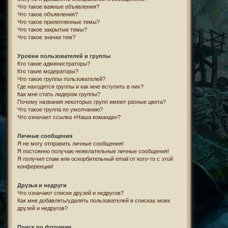
Что такое важные объявления?
Что такое объявления?
Что такое прилепленные темы?
Что такое закрытые темы?
Что такое значки тем?
Уровни пользователей и группы
Кто такие администраторы?
Кто такие модераторы?
Что такое группы пользователей?
Где находятся группы и как мне вступить в них?
Как мне стать лидером группы?
Почему названия некоторых групп имеют разные цвета?
Что такое группа по умолчанию?
Что означает ссылка «Наша команда»?
Личные сообщения
Я не могу отправить личные сообщения!
Я постоянно получаю нежелательные личные сообщения!
Я получил спам или оскорбительный email от кого-то с этой
конференции!
Друзья и недруги
Что означают списки друзей и недругов?
Как мне добавлять/удалять пользователей в списках моих
друзей и недругов?
Поиск по форумам