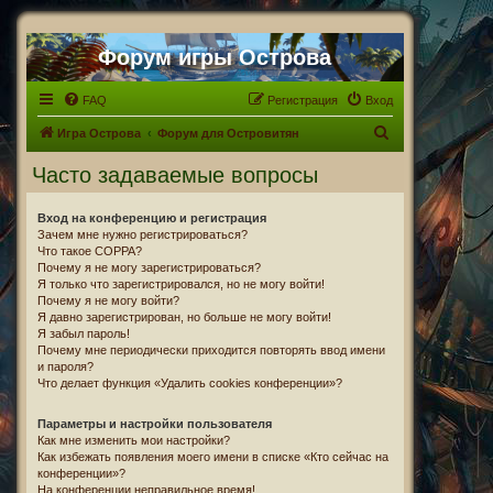
Форум игры Острова
FAQ
Регистрация
Вход
П
Игра Острова
Форум для Островитян
о
Часто задаваемые вопросы
и
с
Вход на конференцию и регистрация
Зачем мне нужно регистрироваться?
к
Что такое COPPA?
Почему я не могу зарегистрироваться?
Я только что зарегистрировался, но не могу войти!
Почему я не могу войти?
Я давно зарегистрирован, но больше не могу войти!
Я забыл пароль!
Почему мне периодически приходится повторять ввод имени
и пароля?
Что делает функция «Удалить cookies конференции»?
Параметры и настройки пользователя
Как мне изменить мои настройки?
Как избежать появления моего имени в списке «Кто сейчас на
конференции»?
На конференции неправильное время!