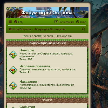
Форум игры Острова
FAQ
Регистрация
Вход
П
Игра Острова
Форум для Островитян
о
Текущее время: Вс авг 09, 2026 3:54 pm
и
Информационный раздел
с
Новости
к
Новости по игре Острова, акции, конкурсы,
объявления
Темы:
493
Игровые правила
Правила поведения в чатах игры, на Форуме.
Темы:
2
Наказания
Информация о нарушителях, вид наказания
Темы:
42
Форум
События