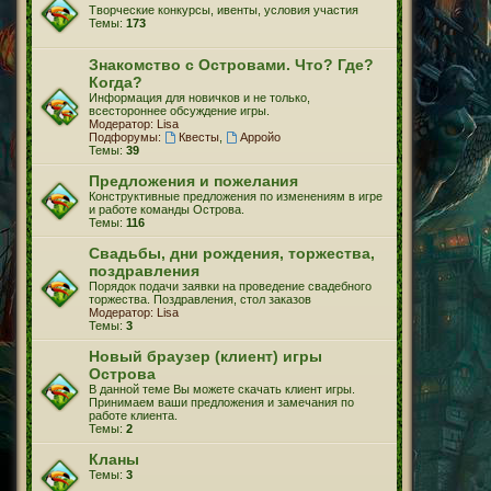
Творческие конкурсы, ивенты, условия участия
Темы:
173
Знакомство с Островами. Что? Где?
Когда?
Информация для новичков и не только,
всестороннее обсуждение игры.
Модератор:
Lisa
Подфорумы:
Квесты
,
Арройо
Темы:
39
Предложения и пожелания
Конструктивные предложения по изменениям в игре
и работе команды Острова.
Темы:
116
Свадьбы, дни рождения, торжества,
поздравления
Порядок подачи заявки на проведение свадебного
торжества. Поздравления, стол заказов
Модератор:
Lisa
Темы:
3
Новый браузер (клиент) игры
Острова
В данной теме Вы можете скачать клиент игры.
Принимаем ваши предложения и замечания по
работе клиента.
Темы:
2
Кланы
Темы:
3