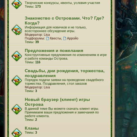
Творческие конкурсы, ивенты, условия участия
Темы:
173
Знакомство с Островами. Что? Где?
Когда?
Информация для новичков и не только,
всестороннее обсуждение игры.
Модератор:
Lisa
Подфорумы:
Квесты
,
Арройо
Темы:
39
Предложения и пожелания
Конструктивные предложения по изменениям в игре
и работе команды Острова.
Темы:
116
Свадьбы, дни рождения, торжества,
поздравления
Порядок подачи заявки на проведение свадебного
торжества. Поздравления, стол заказов
Модератор:
Lisa
Темы:
3
Новый браузер (клиент) игры
Острова
В данной теме Вы можете скачать клиент игры.
Принимаем ваши предложения и замечания по
работе клиента.
Темы:
2
Кланы
Темы:
3