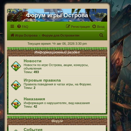
Форум игры Острова
FAQ
Регистрация
Вход
П
Игра Острова
Форум для Островитян
о
Текущее время: Чт авг 06, 2026 3:30 pm
и
Информационный раздел
с
Новости
к
Новости по игре Острова, акции, конкурсы,
объявления
Темы:
493
Игровые правила
Правила поведения в чатах игры, на Форуме.
Темы:
2
Наказания
Информация о нарушителях, вид наказания
Темы:
42
Форум
События