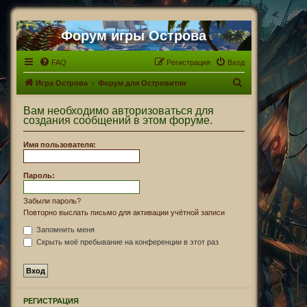
Форум игры Острова
FAQ
Регистрация
Вход
П
Игра Острова
Форум для Островитян
о
Вам необходимо авторизоваться для
и
создания сообщений в этом форуме.
с
Имя пользователя:
к
Пароль:
Забыли пароль?
Повторно выслать письмо для активации учётной записи
Запомнить меня
Скрыть моё пребывание на конференции в этот раз
РЕГИСТРАЦИЯ