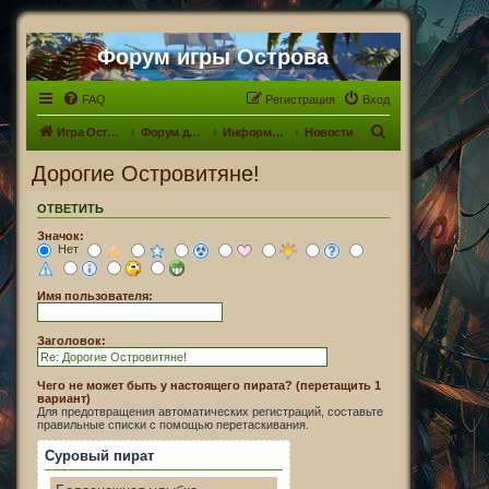
Форум игры Острова
FAQ
Регистрация
Вход
П
Игра Острова
Форум для Островитян
Информационный раздел
Новости
о
Дорогие Островитяне!
и
ОТВЕТИТЬ
с
Значок:
к
Нет
Имя пользователя:
Заголовок:
Чего не может быть у настоящего пирата? (перетащить 1
вариант)
Для предотвращения автоматических регистраций, составьте
правильные списки с помощью перетаскивания.
Суровый пират