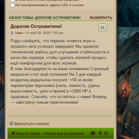
Не преобразовывать адреса URL в ссылки
ОБЗОР ТЕМЫ: ДОРОГИЕ ОСТРОВИТЯНЕ!
РАЗВЕРНУТЬ
Дорогие Островитяне!
Lisa
» Чт май 28, 2026 7:55 pm
Рады сообщить, что перенос клиента игры и
игрового чата успешно завершён! Мы провели
технические работы для улучшения стабильности и
качества сервера, чтобы сделать игровой процесс
ещё комфортнее для всех игроков.
В знак благодарности за ваше понимание Странный
медальон стал ещё полезнее! На 3 дня каждый
владелец медальона получит: +50 ко всем
параметрам персонажа (сила, ловкость, удача,
выносливость, урон и броня) и +2000 HP к
здоровью. Спасибо, что остаётесь с нами! Вперёд
— навстречу новым приключениям!
Вернуться к началу
Игра Острова
Форум для Островитян