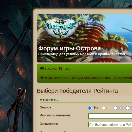
Форум игры Острова
Пристанище для усталых моряков и бравых пиратов
Ссылки
FAQ
Игра Острова
Форум для Островитян
Информац
Выбери победителя Рейтинга
ОТВЕТИТЬ
Значок:
Нет
Имя пользователя:
Заголовок: