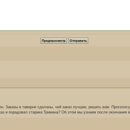
н. Заказы в таверне сделаны, чей заказ лучшие, решать вам. Проголосу
каз и порадовал старика Тримана? Об этом мы узнаем после окончания 