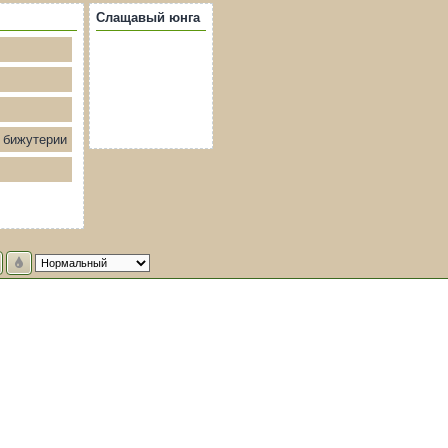
Слащавый юнга
в бижутерии