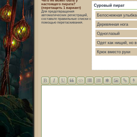
Чего не может быть у
настоящего пирата?
Суровый пират
(перетащить 1 вариант)
Для предотвращения
Белоснежная улыбка
автоматических регистраций,
составьте правильные списки с
помощью перетаскивания.
Деревянная нога
Одноглазый
Одет как нищий, но 
Крюк вместо руки