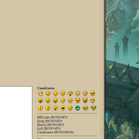
Смайлики
BBCode
ВКЛЮЧЁН
[img]
ВКЛЮЧЁН
[flash]
ВКЛЮЧЁН
[url]
ВКЛЮЧЁН
Смайлики
ВКЛЮЧЕНЫ