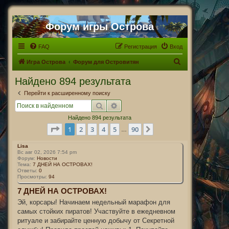
Форум игры Острова
FAQ
Регистрация
Вход
П
Игра Острова
Форум для Островитян
о
Найдено 894 результата
и
Перейти к расширенному поиску
с
Поиск
Расширенный поиск
к
Найдено 894 результата
Страница
1
из
90
1
2
3
4
5
90
След.
…
Lisa
Вс авг 02, 2026 7:54 pm
Форум:
Новости
Тема:
7 ДНЕЙ НА ОСТРОВАХ!
Ответы:
0
Просмотры:
94
7 ДНЕЙ НА ОСТРОВАХ!
Эй, корсары! Начинаем недельный марафон для
самых стойких пиратов! Участвуйте в ежедневном
ритуале и забирайте ценную добычу от Секретной