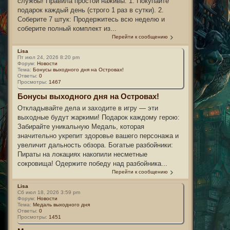
службы! Правила простой наживы: 1. Покупайте
подарок каждый день (строго 1 раз в сутки). 2.
Соберите 7 штук: Продержитесь всю неделю и
соберите полный комплект из...
Перейти к сообщению
Lisa
Пт июл 24, 2026 8:20 pm
Форум:
Новости
Тема:
Бонусы выходного дня на Островах!
Ответы:
0
Просмотры:
1467
Бонусы выходного дня на Островах!
Откладывайте дела и заходите в игру — эти
выходные будут жаркими! Подарок каждому герою:
Забирайте уникальную Медаль, которая
значительно укрепит здоровье вашего персонажа и
увеличит дальность обзора. Богатые разбойники:
Пираты на локациях накопили несметные
сокровища! Одержите победу над разбойника...
Перейти к сообщению
Lisa
Сб июл 18, 2026 3:59 pm
Форум:
Новости
Тема:
Медаль выходного дня
Ответы:
0
Просмотры:
1451