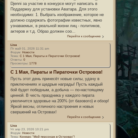
Djenni за участие в конкурсе могут написать в
Поддержку для установки Аватара. Для этого
необходимо: 1. Выбрать изображение, которое не
должно содержать фотографии известных, явно
узнаваемых, в реальной жизни лиц - политиков,
актеров и т.д. Образ должен соо...
Перейти к сообщению
Lisa
Пт май 01, 2026 11:31 am
Форум:
Новости
Тема:
С 1 Мая, Пираты и Пираточки Островов!
Ответы:
0
Просмотры:
1778
С 1 Мая, Пираты и Пираточки Островов!
Пусть этот день принесёт новые силы, удачу в
приключениях и щедрые награды! Пусть каждый
бой будет победным, а добыча — по-настоящему
ценной. В честь праздника у каждого пирата
увеличится здоровье на 200% (от базового) и обзор!
Яркой весны, отличного настроения и новых
свершений на Островах!
Перейти к сообщению
Lisa
Чт апр 23, 2026 10:21 pm
Форум:
Новости
Тема:
Конкурс "Мой персонаж в Островах"!