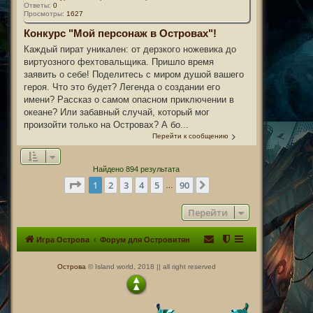
Ответы:
0
Просмотры:
1627
Конкурс "Мой персонаж в Островах"!
Каждый пират уникален: от дерзкого ножевика до
виртуозного фехтовальщика. Пришло время
заявить о себе! Поделитесь с миром душой вашего
героя. Что это будет? Легенда о создании его
имени? Рассказ о самом опасном приключении в
океане? Или забавный случай, который мог
произойти только на Островах? А бо...
Перейти к сообщению
Найдено 894 результата
Страница
1
из
90
1
2
3
4
5
90
След.
…
Перейти
Игра Острова
Форум для Островитян
Острова
© Island world, 2018 || all right reserved