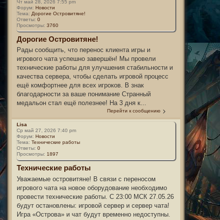
Чт май 28, 2026 7:55 pm
Форум:
Новости
Тема:
Дорогие Островитяне!
Ответы:
0
Просмотры:
3760
Дорогие Островитяне!
Рады сообщить, что перенос клиента игры и
игрового чата успешно завершён! Мы провели
технические работы для улучшения стабильности и
качества сервера, чтобы сделать игровой процесс
ещё комфортнее для всех игроков. В знак
благодарности за ваше понимание Странный
медальон стал ещё полезнее! На 3 дня к...
Перейти к сообщению
Lisa
Ср май 27, 2026 7:40 pm
Форум:
Новости
Тема:
Технические работы
Ответы:
0
Просмотры:
1897
Технические работы
Уважаемые островитяне! В связи с переносом
игрового чата на новое оборудование необходимо
провести технические работы. С 23:00 МСК 27.05.26
будут остановлены: игровой сервер и сервер чата!
Игра «Острова» и чат будут временно недоступны.