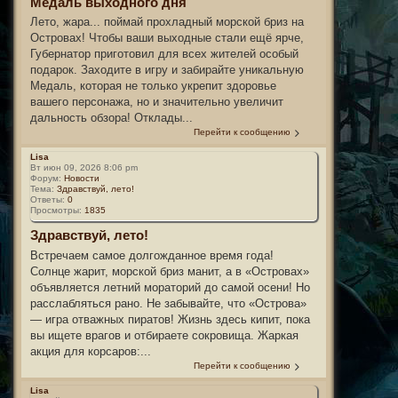
Медаль выходного дня
Лето, жара... поймай прохладный морской бриз на
Островах! Чтобы ваши выходные стали ещё ярче,
Губернатор приготовил для всех жителей особый
подарок. Заходите в игру и забирайте уникальную
Медаль, которая не только укрепит здоровье
вашего персонажа, но и значительно увеличит
дальность обзора! Отклады...
Перейти к сообщению
Lisa
Вт июн 09, 2026 8:06 pm
Форум:
Новости
Тема:
Здравствуй, лето!
Ответы:
0
Просмотры:
1835
Здравствуй, лето!
Встречаем самое долгожданное время года!
Солнце жарит, морской бриз манит, а в «Островах»
объявляется летний мораторий до самой осени! Но
расслабляться рано. Не забывайте, что «Острова»
— игра отважных пиратов! Жизнь здесь кипит, пока
вы ищете врагов и отбираете сокровища. Жаркая
акция для корсаров:...
Перейти к сообщению
Lisa