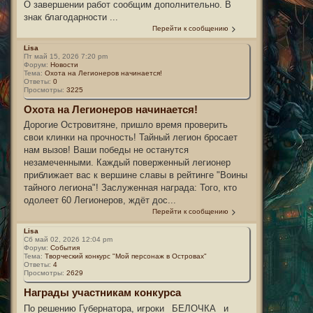
О завершении работ сообщим дополнительно. В
знак благодарности ...
Перейти к сообщению
Lisa
Пт май 15, 2026 7:20 pm
Форум:
Новости
Тема:
Охота на Легионеров начинается!
Ответы:
0
Просмотры:
3225
Охота на Легионеров начинается!
Дорогие Островитяне, пришло время проверить
свои клинки на прочность! Тайный легион бросает
нам вызов! Ваши победы не останутся
незамеченными. Каждый поверженный легионер
приближает вас к вершине славы в рейтинге "Воины
тайного легиона"! Заслуженная награда: Того, кто
одолеет 60 Легионеров, ждёт дос...
Перейти к сообщению
Lisa
Сб май 02, 2026 12:04 pm
Форум:
События
Тема:
Творческий конкурс "Мой персонаж в Островах"
Ответы:
4
Просмотры:
2629
Награды участникам конкурса
По решению Губернатора, игроки _БЕЛОЧКА_ и