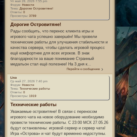
Чт май 28, 2026 7:55 pm
Форум:
Новости
Тема:
Дорогие Островитяне!
Ответы:
0
Просмотры:
3789
Дорогие Островитяне!
Рады сообщить, что перенос клиента игры и
игрового чата успешно завершён! Мы провели
технические работы для улучшения стабильности и
качества сервера, чтобы сделать игровой процесс
ещё комфортнее для всех игроков. В знак
благодарности за ваше понимание Странный
медальон стал ещё полезнее! На 3 дня к...
Перейти к сообщению
Lisa
Ср май 27, 2026 7:40 pm
Форум:
Новости
Тема:
Технические работы
Ответы:
0
Просмотры:
1919
Технические работы
Уважаемые островитяне! В связи с переносом
игрового чата на новое оборудование необходимо
провести технические работы. С 23:00 МСК 27.05.26
будут остановлены: игровой сервер и сервер чата!
Игра «Острова» и чат будут временно недоступны.