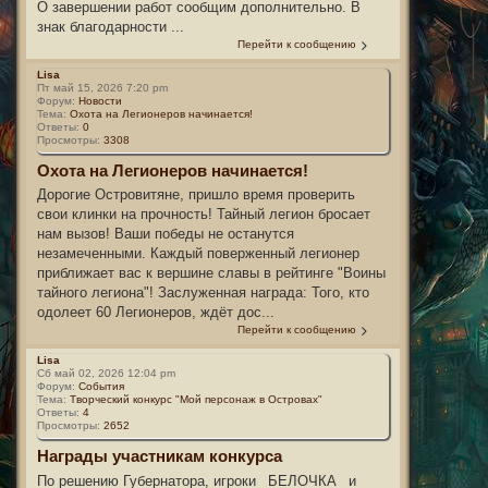
О завершении работ сообщим дополнительно. В
знак благодарности ...
Перейти к сообщению
Lisa
Пт май 15, 2026 7:20 pm
Форум:
Новости
Тема:
Охота на Легионеров начинается!
Ответы:
0
Просмотры:
3308
Охота на Легионеров начинается!
Дорогие Островитяне, пришло время проверить
свои клинки на прочность! Тайный легион бросает
нам вызов! Ваши победы не останутся
незамеченными. Каждый поверженный легионер
приближает вас к вершине славы в рейтинге "Воины
тайного легиона"! Заслуженная награда: Того, кто
одолеет 60 Легионеров, ждёт дос...
Перейти к сообщению
Lisa
Сб май 02, 2026 12:04 pm
Форум:
События
Тема:
Творческий конкурс "Мой персонаж в Островах"
Ответы:
4
Просмотры:
2652
Награды участникам конкурса
По решению Губернатора, игроки _БЕЛОЧКА_ и