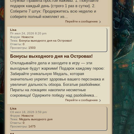
службы! Правила простой наживы: 1. Покупайте
подарок каждый день (строго 1 раз в сутки). 2.
Соберите 7 штук: Продержитесь всю неделю и
соберите полный комплект из...
Перейти к сообщению
Lisa
Пт июл 24, 2026 8:20 pm
Форум:
Новости
Тема:
Бонусы выходного дня на Островах!
Ответы:
0
Просмотры:
1503
Бонусы выходного дня на Островах!
Откладывайте дела и заходите в игру — эти
выходные будут жаркими! Подарок каждому герою:
Забирайте уникальную Медаль, которая
значительно укрепит здоровье вашего персонажа и
увеличит дальность обзора. Богатые разбойники:
Пираты на локациях накопили несметные
сокровища! Одержите победу над разбойника...
Перейти к сообщению
Lisa
Сб июл 18, 2026 3:59 pm
Форум:
Новости
Тема:
Медаль выходного дня
Ответы:
0
Просмотры:
1475