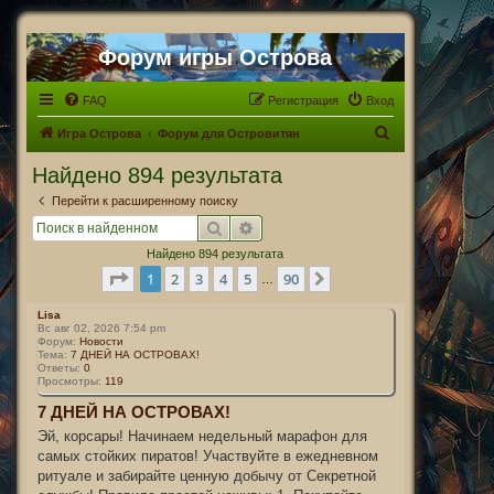
Форум игры Острова
FAQ
Регистрация
Вход
П
Игра Острова
Форум для Островитян
о
Найдено 894 результата
и
Перейти к расширенному поиску
с
Поиск
Расширенный поиск
к
Найдено 894 результата
Страница
1
из
90
1
2
3
4
5
90
След.
…
Lisa
Вс авг 02, 2026 7:54 pm
Форум:
Новости
Тема:
7 ДНЕЙ НА ОСТРОВАХ!
Ответы:
0
Просмотры:
119
7 ДНЕЙ НА ОСТРОВАХ!
Эй, корсары! Начинаем недельный марафон для
самых стойких пиратов! Участвуйте в ежедневном
ритуале и забирайте ценную добычу от Секретной