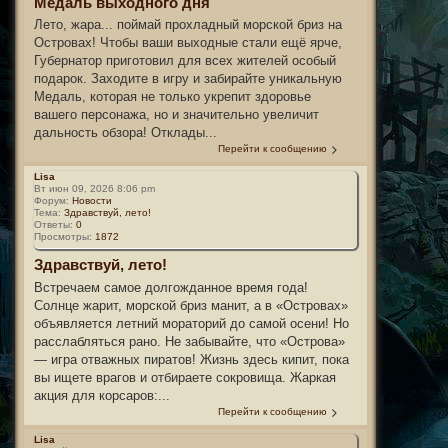
Медаль выходного дня
Лето, жара... поймай прохладный морской бриз на
Островах! Чтобы ваши выходные стали ещё ярче,
Губернатор приготовил для всех жителей особый
подарок. Заходите в игру и забирайте уникальную
Медаль, которая не только укрепит здоровье
вашего персонажа, но и значительно увеличит
дальность обзора! Отклады...
Перейти к сообщению
Lisa
Вт июн 09, 2026 8:06 pm
Форум:
Новости
Тема:
Здравствуй, лето!
Ответы:
0
Просмотры:
1872
Здравствуй, лето!
Встречаем самое долгожданное время года!
Солнце жарит, морской бриз манит, а в «Островах»
объявляется летний мораторий до самой осени! Но
расслабляться рано. Не забывайте, что «Острова»
— игра отважных пиратов! Жизнь здесь кипит, пока
вы ищете врагов и отбираете сокровища. Жаркая
акция для корсаров:...
Перейти к сообщению
Lisa