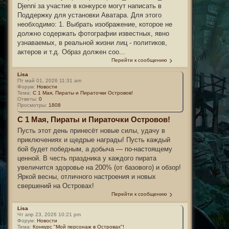
Djenni за участие в конкурсе могут написать в
Поддержку для установки Аватара. Для этого
необходимо: 1. Выбрать изображение, которое не
должно содержать фотографии известных, явно
узнаваемых, в реальной жизни лиц - политиков,
актеров и т.д. Образ должен соо...
Перейти к сообщению
Lisa
Пт май 01, 2026 11:31 am
Форум:
Новости
Тема:
С 1 Мая, Пираты и Пираточки Островов!
Ответы:
0
Просмотры:
1808
С 1 Мая, Пираты и Пираточки Островов!
Пусть этот день принесёт новые силы, удачу в
приключениях и щедрые награды! Пусть каждый
бой будет победным, а добыча — по-настоящему
ценной. В честь праздника у каждого пирата
увеличится здоровье на 200% (от базового) и обзор!
Яркой весны, отличного настроения и новых
свершений на Островах!
Перейти к сообщению
Lisa
Чт апр 23, 2026 10:21 pm
Форум:
Новости
Тема:
Конкурс "Мой персонаж в Островах"!