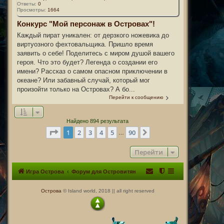
Ответы:
0
Просмотры:
1664
Конкурс "Мой персонаж в Островах"!
Каждый пират уникален: от дерзкого ножевика до
виртуозного фехтовальщика. Пришло время
заявить о себе! Поделитесь с миром душой вашего
героя. Что это будет? Легенда о создании его
имени? Рассказ о самом опасном приключении в
океане? Или забавный случай, который мог
произойти только на Островах? А бо...
Перейти к сообщению
Найдено 894 результата
Страница
1
из
90
1
2
3
4
5
90
След.
…
Перейти
Игра Острова
Форум для Островитян
Острова
© Island world, 2018 || all right reserved