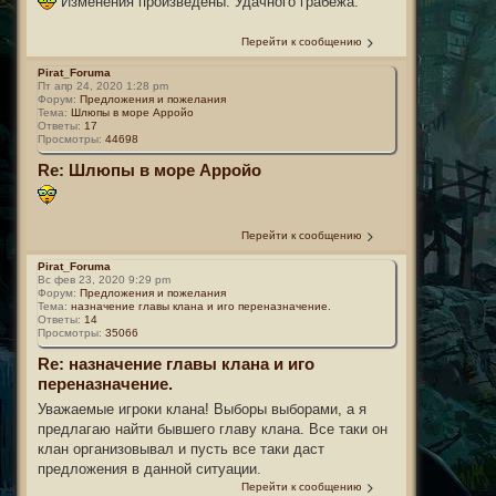
Изменения произведены. Удачного грабежа.
Перейти к сообщению
Pirat_Foruma
Пт апр 24, 2020 1:28 pm
Форум:
Предложения и пожелания
Тема:
Шлюпы в море Арройо
Ответы:
17
Просмотры:
44698
Re: Шлюпы в море Арройо
Перейти к сообщению
Pirat_Foruma
Вс фев 23, 2020 9:29 pm
Форум:
Предложения и пожелания
Тема:
назначение главы клана и иго переназначение.
Ответы:
14
Просмотры:
35066
Re: назначение главы клана и иго
переназначение.
Уважаемые игроки клана! Выборы выборами, а я
предлагаю найти бывшего главу клана. Все таки он
клан организовывал и пусть все таки даст
предложения в данной ситуации.
Перейти к сообщению