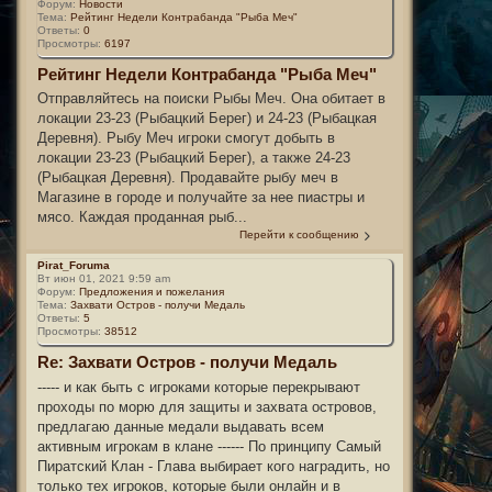
Форум:
Новости
Тема:
Рейтинг Недели Контрабанда "Рыба Меч"
Ответы:
0
Просмотры:
6197
Рейтинг Недели Контрабанда "Рыба Меч"
Отправляйтесь на поиски Рыбы Меч. Она обитает в
локации 23-23 (Рыбацкий Берег) и 24-23 (Рыбацкая
Деревня). Рыбу Меч игроки смогут добыть в
локации 23-23 (Рыбацкий Берег), а также 24-23
(Рыбацкая Деревня). Продавайте рыбу меч в
Магазине в городе и получайте за нее пиастры и
мясо. Каждая проданная рыб...
Перейти к сообщению
Pirat_Foruma
Вт июн 01, 2021 9:59 am
Форум:
Предложения и пожелания
Тема:
Захвати Остров - получи Медаль
Ответы:
5
Просмотры:
38512
Re: Захвати Остров - получи Медаль
----- и как быть с игроками которые перекрывают
проходы по морю для защиты и захвата островов,
предлагаю данные медали выдавать всем
активным игрокам в клане ------ По принципу Самый
Пиратский Клан - Глава выбирает кого наградить, но
только тех игроков, которые были онлайн и в