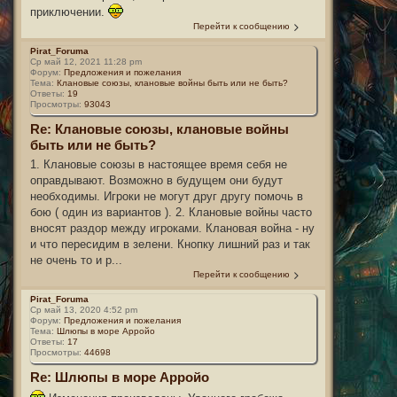
приключении.
Перейти к сообщению
Pirat_Foruma
Ср май 12, 2021 11:28 pm
Форум:
Предложения и пожелания
Тема:
Клановые союзы, клановые войны быть или не быть?
Ответы:
19
Просмотры:
93043
Re: Клановые союзы, клановые войны
быть или не быть?
1. Клановые союзы в настоящее время себя не
оправдывают. Возможно в будущем они будут
необходимы. Игроки не могут друг другу помочь в
бою ( один из вариантов ). 2. Клановые войны часто
вносят раздор между игроками. Клановая война - ну
и что пересидим в зелени. Кнопку лишний раз и так
не очень то и р...
Перейти к сообщению
Pirat_Foruma
Ср май 13, 2020 4:52 pm
Форум:
Предложения и пожелания
Тема:
Шлюпы в море Арройо
Ответы:
17
Просмотры:
44698
Re: Шлюпы в море Арройо