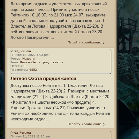
Лето время отдыха и увлекательных приключений
еще не закончилось. Примите участие в новых
Рейтингах! С 18.07. по 21:00 мск 24.07. выбирайте
для себя задание и получайте вознаграждение: 1.
Властелин Логова Надзирателя (Шахта 22-20). В
рейтинг засчитывает всех жителей Логова 23-20.
Логово Надзирателя ...
Перейти к сообщению
Pirat_Foruma
Пн июл 18, 2022 4:03 pm
Форум:
Новости
Тема:
Летняя Охота продолжается
Ответы:
0
Просмотры:
6553
Летняя Охота продолжается
Доступны новые Рейтинги : 1. Властелин Логова
Надзирателя (Шахта 22-20) 2. Разборки с местными
Бандитами (21-2 ) 3. Добыча из Шахты (Шахта 22-20
- Кристалл из шахты необходимо продать) 4.
Ущелье Прокаженных (24-21) Принимая участие в
Рейтингах необходимо знать, что на каждый Рейтинг
необходима отдел...
Перейти к сообщению
Pirat_Foruma
Пн июл 11, 2022 11:25 am