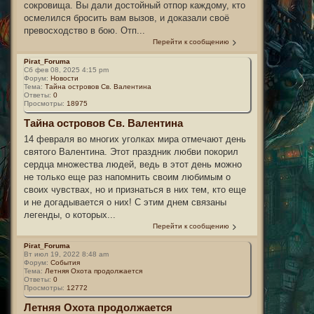
сокровища. Вы дали достойный отпор каждому, кто
осмелился бросить вам вызов, и доказали своё
превосходство в бою. Отп...
Перейти к сообщению
Pirat_Foruma
Сб фев 08, 2025 4:15 pm
Форум:
Новости
Тема:
Тайна островов Св. Валентина
Ответы:
0
Просмотры:
18975
Тайна островов Св. Валентина
14 февраля во многих уголках мира отмечают день
святого Валентина. Этот праздник любви покорил
сердца множества людей, ведь в этот день можно
не только еще раз напомнить своим любимым о
своих чувствах, но и признаться в них тем, кто еще
и не догадывается о них! С этим днем связаны
легенды, о которых...
Перейти к сообщению
Pirat_Foruma
Вт июл 19, 2022 8:48 am
Форум:
События
Тема:
Летняя Охота продолжается
Ответы:
0
Просмотры:
12772
Летняя Охота продолжается