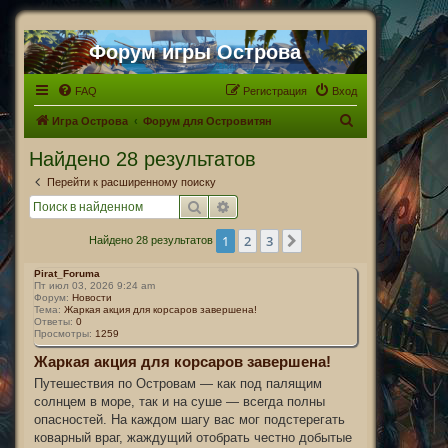
Форум игры Острова
FAQ
Регистрация
Вход
П
Игра Острова
Форум для Островитян
о
Найдено 28 результатов
и
Перейти к расширенному поиску
с
Поиск
Расширенный поиск
к
1
2
3
След.
Найдено 28 результатов
Pirat_Foruma
Пт июл 03, 2026 9:24 am
Форум:
Новости
Тема:
Жаркая акция для корсаров завершена!
Ответы:
0
Просмотры:
1259
Жаркая акция для корсаров завершена!
Путешествия по Островам — как под палящим
солнцем в море, так и на суше — всегда полны
опасностей. На каждом шагу вас мог подстерегать
коварный враг, жаждущий отобрать честно добытые