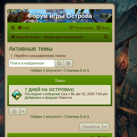
Форум игры Острова
FAQ
Регистрация
Вход
П
Игра Острова
Форум для Островитян
о
Активные темы
и
Перейти к расширенному поиску
с
Поиск
Расширенный поиск
к
Найден 1 результат • Страница
1
из
1
Темы
7 ДНЕЙ НА ОСТРОВАХ!
Последнее сообщение
Lisa
«
Вс авг 02, 2026 7:54 pm
Добавлено в форуме
Новости
Найден 1 результат • Страница
1
из
1
Перейти