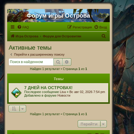
Форум игры Острова
FAQ
Регистрация
Вход
П
Игра Острова
Форум для Островитян
о
Активные темы
и
Перейти к расширенному поиску
с
Поиск
Расширенный поиск
к
Найден 1 результат • Страница
1
из
1
Темы
7 ДНЕЙ НА ОСТРОВАХ!
Последнее сообщение
Lisa
«
Вс авг 02, 2026 7:54 pm
Добавлено в форуме
Новости
Найден 1 результат • Страница
1
из
1
Перейти