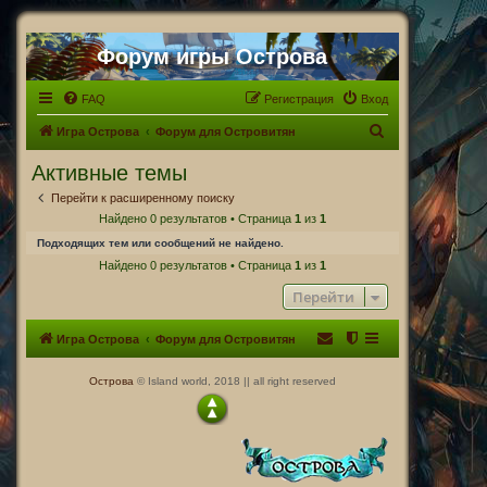
Форум игры Острова
FAQ
Регистрация
Вход
П
Игра Острова
Форум для Островитян
о
Активные темы
и
Перейти к расширенному поиску
с
Найдено 0 результатов • Страница
1
из
1
к
Подходящих тем или сообщений не найдено.
Найдено 0 результатов • Страница
1
из
1
Перейти
Игра Острова
Форум для Островитян
Острова
© Island world, 2018 || all right reserved