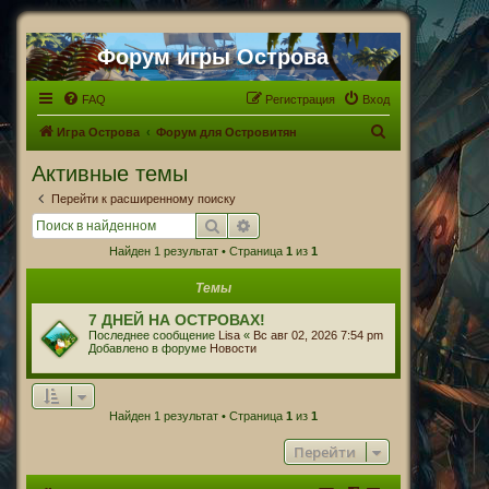
Форум игры Острова
FAQ
Регистрация
Вход
П
Игра Острова
Форум для Островитян
о
Активные темы
и
Перейти к расширенному поиску
с
Поиск
Расширенный поиск
к
Найден 1 результат • Страница
1
из
1
Темы
7 ДНЕЙ НА ОСТРОВАХ!
Последнее сообщение
Lisa
«
Вс авг 02, 2026 7:54 pm
Добавлено в форуме
Новости
Найден 1 результат • Страница
1
из
1
Перейти