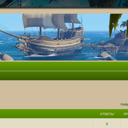
ск
Найд
ОТВЕТЫ
П
0