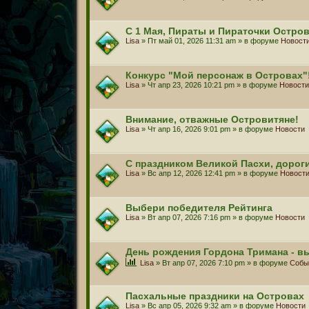
С 1 Мая, Пираты и Пираточки Остро
Lisa
» Пт май 01, 2026 11:31 am » в форуме
Новост
Конкурс "Мой персонаж в Островах"
Lisa
» Чт апр 23, 2026 10:21 pm » в форуме
Новости
Внимание, отважные Островитяне!
Lisa
» Чт апр 16, 2026 9:01 pm » в форуме
Новости
С праздником Великой Пасхи, дорог
Lisa
» Вс апр 12, 2026 12:41 pm » в форуме
Новост
Выбери победителя Рейтинга
Lisa
» Вт апр 07, 2026 7:16 pm » в форуме
Новости
День рождения Гордона Тримана - в
Lisa
» Вт апр 07, 2026 7:10 pm » в форуме
Собы
Пасхальные праздники на Островах
Lisa
» Вс апр 05, 2026 9:32 am » в форуме
Новости