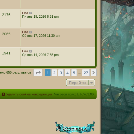
Lisa
2176
Пн янв 19, 2026 8:51 pm
Lisa
2065
Сб янв 17, 2026 11:30 am
Lisa
1941
Ср янв 14, 2026 7:55 pm
Страница
1
из
27
1
2
3
4
5
27
След.
ено 655 результатов
…
Перейти
Удалить cookies конференции
Часовой пояс:
UTC+03:00