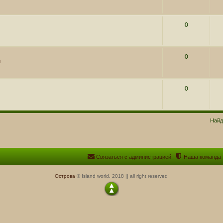
0
0
и
0
Найд
Связаться с администрацией
Наша команда
Острова
© Island world, 2018 || all right reserved