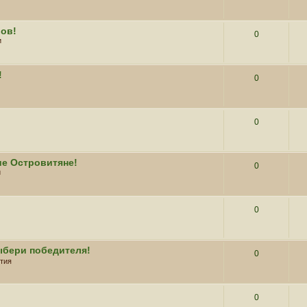
вов!
0
и
!
0
0
ие Островитяне!
0
и
0
ыбери победителя!
0
тия
0