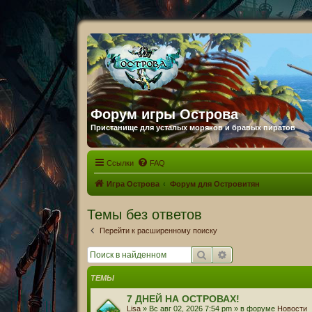
Форум игры Острова
Пристанище для усталых моряков и бравых пиратов
Ссылки
FAQ
Игра Острова
Форум для Островитян
Темы без ответов
Перейти к расширенному поиску
Поиск
Расширенный пои
ТЕМЫ
7 ДНЕЙ НА ОСТРОВАХ!
Lisa
» Вс авг 02, 2026 7:54 pm » в форуме
Новости