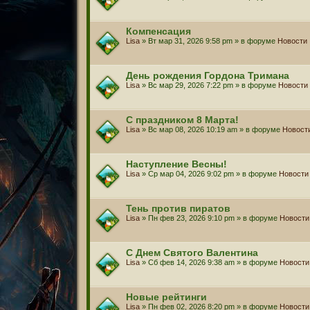
Компенсация
Lisa
» Вт мар 31, 2026 9:58 pm » в форуме
Новости
День рождения Гордона Тримана
Lisa
» Вс мар 29, 2026 7:22 pm » в форуме
Новости
С праздником 8 Марта!
Lisa
» Вс мар 08, 2026 10:19 am » в форуме
Новост
Наступление Весны!
Lisa
» Ср мар 04, 2026 9:02 pm » в форуме
Новости
Тень против пиратов
Lisa
» Пн фев 23, 2026 9:10 pm » в форуме
Новости
С Днем Святого Валентина
Lisa
» Сб фев 14, 2026 9:38 am » в форуме
Новости
Новые рейтинги
Lisa
» Пн фев 02, 2026 8:20 pm » в форуме
Новости