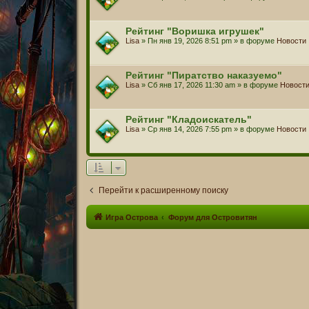
Рейтинг "Воришка игрушек"
Lisa
» Пн янв 19, 2026 8:51 pm » в форуме
Новости
Рейтинг "Пиратство наказуемо"
Lisa
» Сб янв 17, 2026 11:30 am » в форуме
Новост
Рейтинг "Кладоискатель"
Lisa
» Ср янв 14, 2026 7:55 pm » в форуме
Новости
Перейти к расширенному поиску
Игра Острова
Форум для Островитян