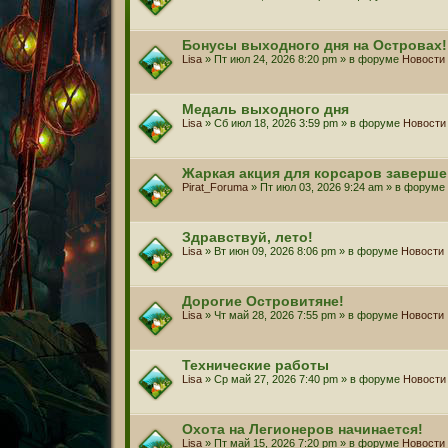
Бонусы выходного дня на Островах!
Lisa
» Пт июл 24, 2026 8:20 pm » в форуме
Новости
Медаль выходного дня
Lisa
» Сб июл 18, 2026 3:59 pm » в форуме
Новости
Жаркая акция для корсаров заверше
Pirat_Foruma
» Пт июл 03, 2026 9:24 am » в форуме
Здравствуй, лето!
Lisa
» Вт июн 09, 2026 8:06 pm » в форуме
Новости
Дорогие Островитяне!
Lisa
» Чт май 28, 2026 7:55 pm » в форуме
Новости
Технические работы
Lisa
» Ср май 27, 2026 7:40 pm » в форуме
Новости
Охота на Легионеров начинается!
Lisa
» Пт май 15, 2026 7:20 pm » в форуме
Новости