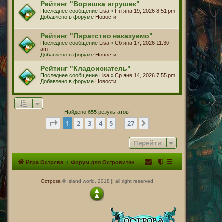
Рейтинг "Воришка игрушек"
Последнее сообщение
Lisa
«
Пн янв 19, 2026 8:51 pm
Добавлено в форуме
Новости
Рейтинг "Пиратство наказуемо"
Последнее сообщение
Lisa
«
Сб янв 17, 2026 11:30
am
Добавлено в форуме
Новости
Рейтинг "Кладоискатель"
Последнее сообщение
Lisa
«
Ср янв 14, 2026 7:55 pm
Добавлено в форуме
Новости
Найдено 655 результатов
Страница
1
из
27
1
2
3
4
5
27
След.
…
Перейти
Игра Острова
Форум для Островитян
Острова
© Island world, 2018 || all right reserved