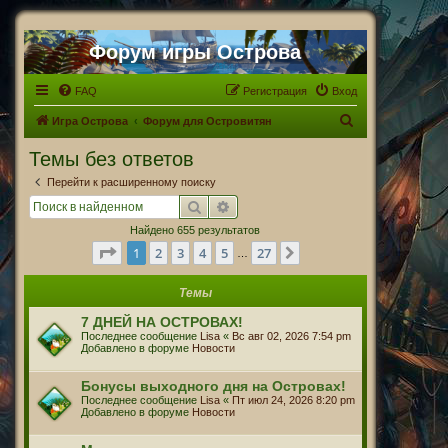
Форум игры Острова
FAQ
Регистрация
Вход
П
Игра Острова
Форум для Островитян
о
Темы без ответов
и
Перейти к расширенному поиску
с
Поиск
Расширенный поиск
к
Найдено 655 результатов
Страница
1
из
27
1
2
3
4
5
27
След.
…
Темы
7 ДНЕЙ НА ОСТРОВАХ!
Последнее сообщение
Lisa
«
Вс авг 02, 2026 7:54 pm
Добавлено в форуме
Новости
Бонусы выходного дня на Островах!
Последнее сообщение
Lisa
«
Пт июл 24, 2026 8:20 pm
Добавлено в форуме
Новости