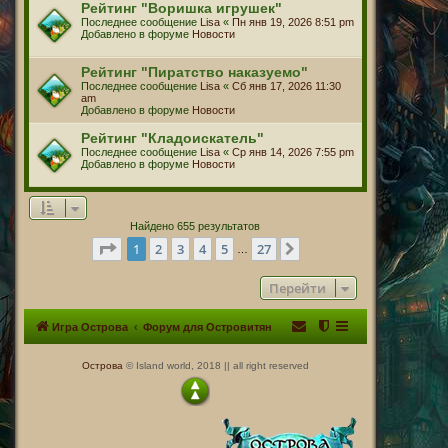
Рейтинг "Воришка игрушек"
Последнее сообщение
Lisa
«
Пн янв 19, 2026 8:51 pm
Добавлено в форуме
Новости
Рейтинг "Пиратство наказуемо"
Последнее сообщение
Lisa
«
Сб янв 17, 2026 11:30
am
Добавлено в форуме
Новости
Рейтинг "Кладоискатель"
Последнее сообщение
Lisa
«
Ср янв 14, 2026 7:55 pm
Добавлено в форуме
Новости
Найдено 655 результатов
Страница
1
из
27
1
2
3
4
5
27
След.
…
Перейти
Игра Острова
Форум для Островитян
Острова
© Island world, 2018 || all right reserved