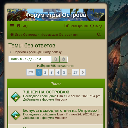
Форум игры Острова
FAQ
Регистрация
Вход
П
Игра Острова
Форум для Островитян
о
Темы без ответов
и
Перейти к расширенному поиску
с
Поиск
Расширенный поиск
к
Найдено 655 результатов
Страница
1
из
27
1
2
3
4
5
27
След.
…
Темы
7 ДНЕЙ НА ОСТРОВАХ!
Последнее сообщение
Lisa
«
Вс авг 02, 2026 7:54 pm
Добавлено в форуме
Новости
Бонусы выходного дня на Островах!
Последнее сообщение
Lisa
«
Пт июл 24, 2026 8:20 pm
Добавлено в форуме
Новости