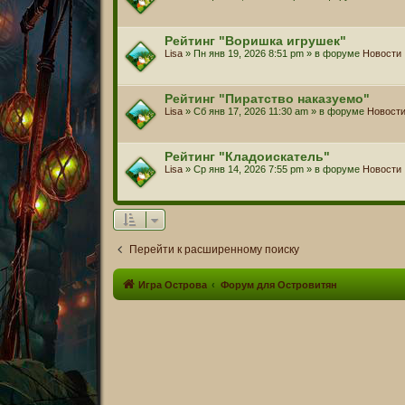
Рейтинг "Воришка игрушек"
Lisa
» Пн янв 19, 2026 8:51 pm » в форуме
Новости
Рейтинг "Пиратство наказуемо"
Lisa
» Сб янв 17, 2026 11:30 am » в форуме
Новост
Рейтинг "Кладоискатель"
Lisa
» Ср янв 14, 2026 7:55 pm » в форуме
Новости
Перейти к расширенному поиску
Игра Острова
Форум для Островитян