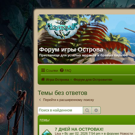
Форум игры Острова
Пристанище для усталых моряков и бравых пиратов
Ссылки
FAQ
Игра Острова
Форум для Островитян
Темы без ответов
Перейти к расширенному поиску
Поиск
Расширенный пои
ТЕМЫ
7 ДНЕЙ НА ОСТРОВАХ!
Lisa
» Вс авг 02, 2026 7:54 pm » в форуме
Новости