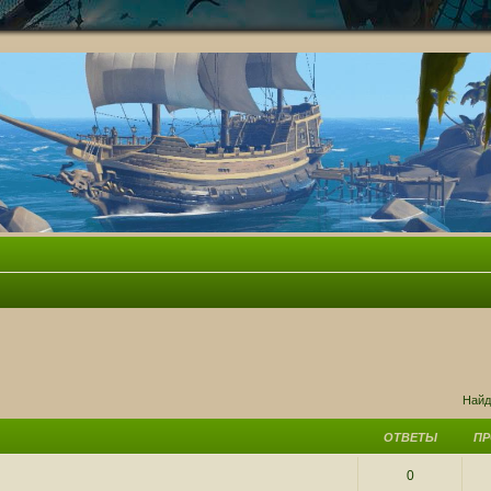
ск
Найд
ОТВЕТЫ
П
0