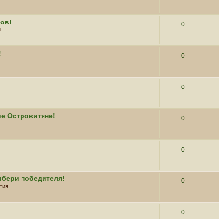
вов!
0
и
!
0
0
ие Островитяне!
0
и
0
ыбери победителя!
0
тия
0