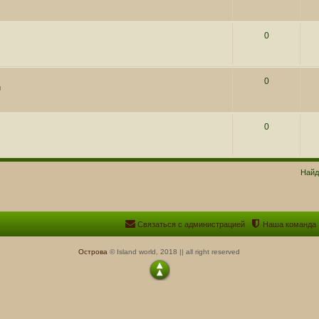
0
0
и
0
Найд
Связаться с администрацией
Наша команда
Острова
© Island world, 2018 || all right reserved