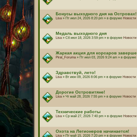
Бонусы выходного дня на Островах!
Lisa
» Пт июл 24, 2026 8:20 pm » в форуме
Новости
Медаль выходного дня
Lisa
» Сб июл 18, 2026 3:59 pm » в форуме
Новости
Жаркая акция для корсаров заверше
Pirat_Foruma
» Пт июл 03, 2026 9:24 am » в форуме
Здравствуй, лето!
Lisa
» Вт июн 09, 2026 8:06 pm » в форуме
Новости
Дорогие Островитяне!
Lisa
» Чт май 28, 2026 7:55 pm » в форуме
Новости
Технические работы
Lisa
» Ср май 27, 2026 7:40 pm » в форуме
Новости
Охота на Легионеров начинается!
Lisa
» Пт май 15, 2026 7:20 pm » в форуме
Новости