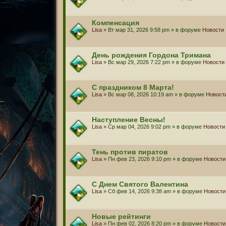
Компенсация
Lisa
» Вт мар 31, 2026 9:58 pm » в форуме
Новости
День рождения Гордона Тримана
Lisa
» Вс мар 29, 2026 7:22 pm » в форуме
Новости
С праздником 8 Марта!
Lisa
» Вс мар 08, 2026 10:19 am » в форуме
Новост
Наступление Весны!
Lisa
» Ср мар 04, 2026 9:02 pm » в форуме
Новости
Тень против пиратов
Lisa
» Пн фев 23, 2026 9:10 pm » в форуме
Новости
С Днем Святого Валентина
Lisa
» Сб фев 14, 2026 9:38 am » в форуме
Новости
Новые рейтинги
Lisa
» Пн фев 02, 2026 8:20 pm » в форуме
Новости