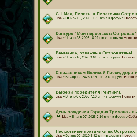
С 1 Мая, Пираты и Пираточки Остро
Lisa
» Пт май 01, 2026 11:31 am » в форуме
Новост
Конкурс "Мой персонаж в Островах"
Lisa
» Чт апр 23, 2026 10:21 pm » в форуме
Новости
Внимание, отважные Островитяне!
Lisa
» Чт апр 16, 2026 9:01 pm » в форуме
Новости
С праздником Великой Пасхи, дорог
Lisa
» Вс апр 12, 2026 12:41 pm » в форуме
Новост
Выбери победителя Рейтинга
Lisa
» Вт апр 07, 2026 7:16 pm » в форуме
Новости
День рождения Гордона Тримана - в
Lisa
» Вт апр 07, 2026 7:10 pm » в форуме
Собы
Пасхальные праздники на Островах
Lisa
» Вс апр 05, 2026 9:32 am » в форуме
Новости