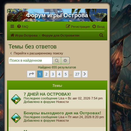
Форум игры Острова
FAQ
Регистрация
Вход
П
Игра Острова
Форум для Островитян
о
Темы без ответов
и
Перейти к расширенному поиску
с
Поиск
Расширенный поиск
к
Найдено 655 результатов
Страница
1
из
27
1
2
3
4
5
27
След.
…
Темы
7 ДНЕЙ НА ОСТРОВАХ!
Последнее сообщение
Lisa
«
Вс авг 02, 2026 7:54 pm
Добавлено в форуме
Новости
Бонусы выходного дня на Островах!
Последнее сообщение
Lisa
«
Пт июл 24, 2026 8:20 pm
Добавлено в форуме
Новости