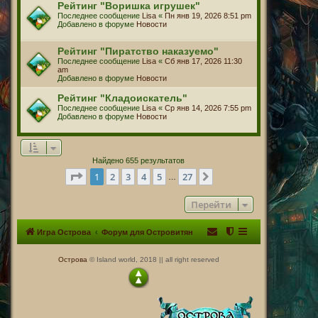
Рейтинг "Воришка игрушек"
Последнее сообщение
Lisa
«
Пн янв 19, 2026 8:51 pm
Добавлено в форуме
Новости
Рейтинг "Пиратство наказуемо"
Последнее сообщение
Lisa
«
Сб янв 17, 2026 11:30
am
Добавлено в форуме
Новости
Рейтинг "Кладоискатель"
Последнее сообщение
Lisa
«
Ср янв 14, 2026 7:55 pm
Добавлено в форуме
Новости
Найдено 655 результатов
Страница
1
из
27
1
2
3
4
5
27
След.
…
Перейти
Игра Острова
Форум для Островитян
Острова
© Island world, 2018 || all right reserved