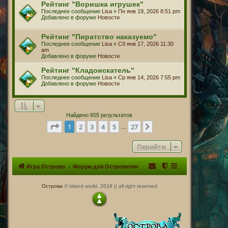
Рейтинг "Воришка игрушек"
Последнее сообщение
Lisa
«
Пн янв 19, 2026 8:51 pm
Добавлено в форуме
Новости
Рейтинг "Пиратство наказуемо"
Последнее сообщение
Lisa
«
Сб янв 17, 2026 11:30
am
Добавлено в форуме
Новости
Рейтинг "Кладоискатель"
Последнее сообщение
Lisa
«
Ср янв 14, 2026 7:55 pm
Добавлено в форуме
Новости
Найдено 655 результатов
Страница
1
из
27
1
2
3
4
5
27
След.
…
Перейти
Игра Острова
Форум для Островитян
Острова
© Island world, 2018 || all right reserved