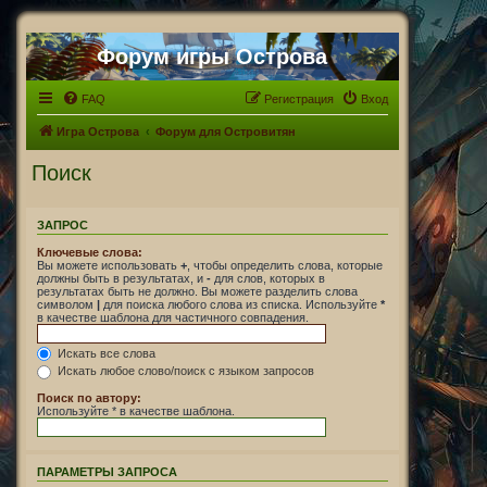
Форум игры Острова
FAQ
Регистрация
Вход
Игра Острова
Форум для Островитян
Поиск
ЗАПРОС
Ключевые слова:
Вы можете использовать
+
, чтобы определить слова, которые
должны быть в результатах, и
-
для слов, которых в
результатах быть не должно. Вы можете разделить слова
символом
|
для поиска любого слова из списка. Используйте
*
в качестве шаблона для частичного совпадения.
Искать все слова
Искать любое слово/поиск с языком запросов
Поиск по автору:
Используйте * в качестве шаблона.
ПАРАМЕТРЫ ЗАПРОСА