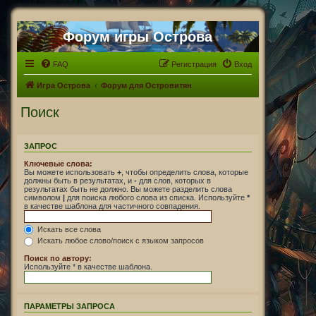
Форум игры Острова
FAQ
Регистрация
Вход
Игра Острова
Форум для Островитян
Поиск
ЗАПРОС
Ключевые слова:
Вы можете использовать
+
, чтобы определить слова, которые
должны быть в результатах, и
-
для слов, которых в
результатах быть не должно. Вы можете разделить слова
символом
|
для поиска любого слова из списка. Используйте
*
в качестве шаблона для частичного совпадения.
Искать все слова
Искать любое слово/поиск с языком запросов
Поиск по автору:
Используйте * в качестве шаблона.
ПАРАМЕТРЫ ЗАПРОСА