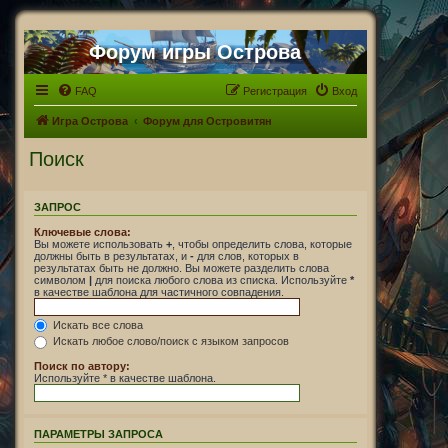
Форум игры Острова
FAQ
Регистрация
Вход
Игра Острова
Форум для Островитян
Поиск
ЗАПРОС
Ключевые слова:
Вы можете использовать
+
, чтобы определить слова, которые
должны быть в результатах, и
-
для слов, которых в
результатах быть не должно. Вы можете разделить слова
символом
|
для поиска любого слова из списка. Используйте
*
в качестве шаблона для частичного совпадения.
Искать все слова
Искать любое слово/поиск с языком запросов
Поиск по автору:
Используйте * в качестве шаблона.
ПАРАМЕТРЫ ЗАПРОСА