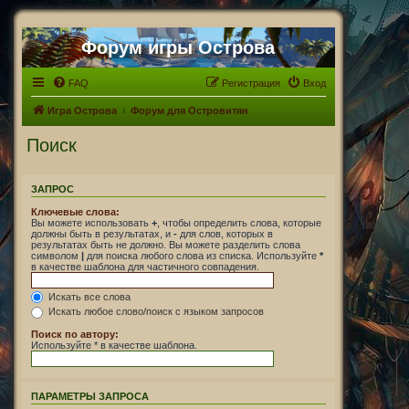
Форум игры Острова
FAQ
Регистрация
Вход
Игра Острова
Форум для Островитян
Поиск
ЗАПРОС
Ключевые слова:
Вы можете использовать
+
, чтобы определить слова, которые
должны быть в результатах, и
-
для слов, которых в
результатах быть не должно. Вы можете разделить слова
символом
|
для поиска любого слова из списка. Используйте
*
в качестве шаблона для частичного совпадения.
Искать все слова
Искать любое слово/поиск с языком запросов
Поиск по автору:
Используйте * в качестве шаблона.
ПАРАМЕТРЫ ЗАПРОСА