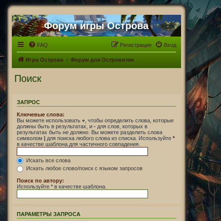
Форум игры Острова
FAQ
Регистрация
Вход
Игра Острова
Форум для Островитян
Поиск
ЗАПРОС
Ключевые слова:
Вы можете использовать
+
, чтобы определить слова, которые
должны быть в результатах, и
-
для слов, которых в
результатах быть не должно. Вы можете разделить слова
символом
|
для поиска любого слова из списка. Используйте
*
в качестве шаблона для частичного совпадения.
Искать все слова
Искать любое слово/поиск с языком запросов
Поиск по автору:
Используйте * в качестве шаблона.
ПАРАМЕТРЫ ЗАПРОСА