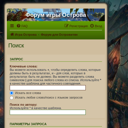
Форум игры Острова
FAQ
Регистрация
Вход
Игра Острова
Форум для Островитян
Поиск
ЗАПРОС
Ключевые слова:
Вы можете использовать
+
, чтобы определить слова, которые
должны быть в результатах, и
-
для слов, которых в
результатах быть не должно. Вы можете разделить слова
символом
|
для поиска любого слова из списка. Используйте
*
в качестве шаблона для частичного совпадения.
Искать все слова
Искать любое слово/поиск с языком запросов
Поиск по автору:
Используйте * в качестве шаблона.
ПАРАМЕТРЫ ЗАПРОСА