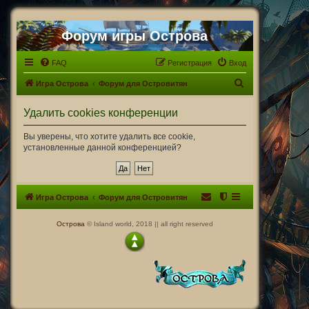
Форум игры Острова
FAQ
Регистрация
Вход
П
Игра Острова
Форум для Островитян
о
Удалить cookies конференции
и
с
Вы уверены, что хотите удалить все cookie,
установленные данной конференцией?
к
Игра Острова
Форум для Островитян
Острова
© Island world, 2018 || all right reserved