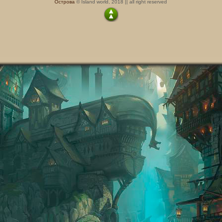
Острова
© Island world, 2018 || all right reserved