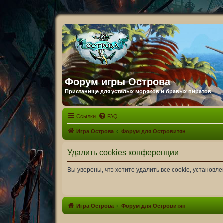
Форум игры Острова
Пристанище для усталых моряков и бравых пиратов
Ссылки
FAQ
Игра Острова
Форум для Островитян
Удалить cookies конференции
Вы уверены, что хотите удалить все cookie, установ
Игра Острова
Форум для Островитян