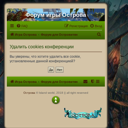
Форум игры Острова
FAQ
Регистрация
Вход
П
Игра Острова
Форум для Островитян
о
Удалить cookies конференции
и
с
Вы уверены, что хотите удалить все cookie,
установленные данной конференцией?
к
Игра Острова
Форум для Островитян
Острова
© Island world, 2018 || all right reserved