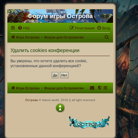
Форум игры Острова
FAQ
Регистрация
Вход
П
Игра Острова
Форум для Островитян
о
Удалить cookies конференции
и
с
Вы уверены, что хотите удалить все cookie,
установленные данной конференцией?
к
Игра Острова
Форум для Островитян
Острова
© Island world, 2018 || all right reserved