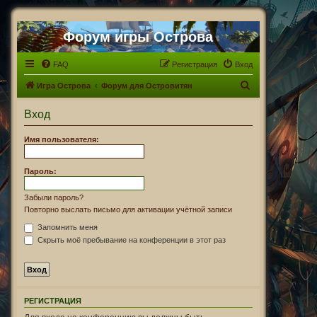
Форум игры Острова
FAQ
Регистрация
Вход
П
Игра Острова
Форум для Островитян
о
Вход
и
с
Имя пользователя:
к
Пароль:
Забыли пароль?
Повторно выслать письмо для активации учётной записи
Запомнить меня
Скрыть моё пребывание на конференции в этот раз
РЕГИСТРАЦИЯ