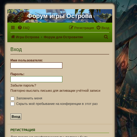
Форум игры Острова
FAQ
Регистрация
Вход
П
Игра Острова
Форум для Островитян
о
Вход
и
с
Имя пользователя:
к
Пароль:
Забыли пароль?
Повторно выслать письмо для активации учётной записи
Запомнить меня
Скрыть моё пребывание на конференции в этот раз
РЕГИСТРАЦИЯ