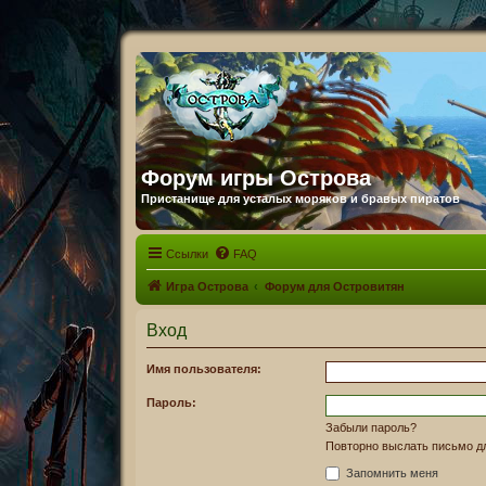
Форум игры Острова
Пристанище для усталых моряков и бравых пиратов
Ссылки
FAQ
Игра Острова
Форум для Островитян
Вход
Имя пользователя:
Пароль:
Забыли пароль?
Повторно выслать письмо дл
Запомнить меня