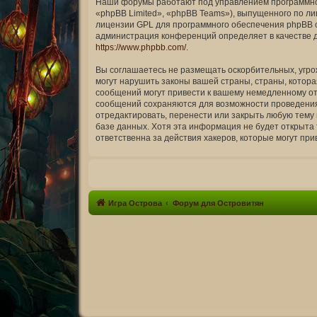
Наши форумы работают под управлением программног
«phpBB Limited», «phpBB Teams»), выпущенного по ли
лицензии GPL для программного обеспечения phpBB ст
администрация конференций определяет в качестве д
https://www.phpbb.com/
.
Вы соглашаетесь не размещать оскорбительных, угро
могут нарушить законы вашей страны, страны, котор
сообщений могут привести к вашему немедленному отк
сообщений сохраняются для возможности проведения 
отредактировать, перенести или закрыть любую тему 
базе данных. Хотя эта информация не будет открыта
ответственна за действия хакеров, которые могут при
Игра Острова
Форум для Островитян