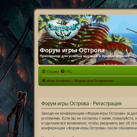
Форум игры Острова
Пристанище для усталых моряков и бравых пиратов
Ссылки
FAQ
Игра Острова
Форум для Островитян
Форум игры Острова - Регистрация
Заходя на конференцию «Форум игры Острова» (в дальн
условиями. Если вы не согласны с ними, пожалуйста,
и сделаем всё возможное, чтобы уведомить вас об эт
конференции «Форум игры Острова» после обновления