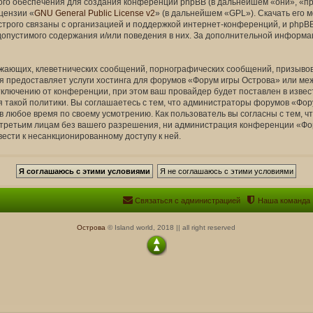
о обеспечения для создания конференций phpBB (в дальнейшем «они», «п
цензии «
GNU General Public License v2
» (в дальнейшем «GPL»). Скачать его 
рого связаны с организацией и поддержкой интернет-конференций, и phpBB L
опустимого содержания и/или поведения в них. За дополнительной информа
жающих, клеветнических сообщений, порнографических сообщений, призывов
ая предоставляет услуги хостинга для форумов «Форум игры Острова» или м
лючению от конференции, при этом ваш провайдер будет поставлен в известн
такой политики. Вы соглашаетесь с тем, что администраторы форумов «Фор
в любое время по своему усмотрению. Как пользователь вы согласны с тем, 
 третьим лицам без вашего разрешения, ни администрация конференции «Фор
вести к несанкционированному доступу к ней.
Связаться с администрацией
Наша команда
Острова
© Island world, 2018 || all right reserved