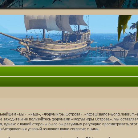
ейшем «мы», «наш», «Форум игры Острова», «https://islands-world.ru/forum
 не заходите и не пользуйтесь форумами «Форум игры Острова». Мы оставляе
ом, однако с вашей стороны было бы разумным регулярно просматривать этот 
/исправления условий означает ваше согласие с ними.