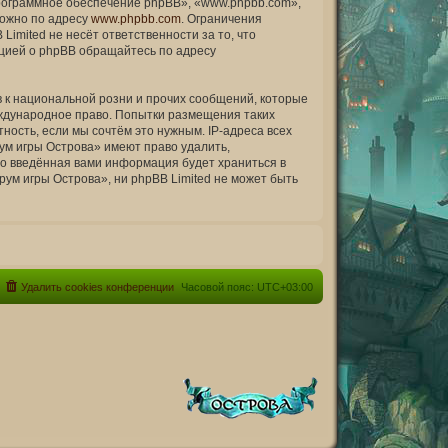
рограммное обеспечение phpBB», «www.phpbb.com»,
можно по адресу
www.phpbb.com
. Ограничения
imited не несёт ответственности за то, что
цией о phpBB обращайтесь по адресу
 к национальной розни и прочих сообщений, которые
еждународное право. Попытки размещения таких
ость, если мы сочтём это нужным. IP-адреса всех
ум игры Острова» имеют право удалить,
что введённая вами информация будет храниться в
ум игры Острова», ни phpBB Limited не может быть
Удалить cookies конференции
Часовой пояс:
UTC+03:00