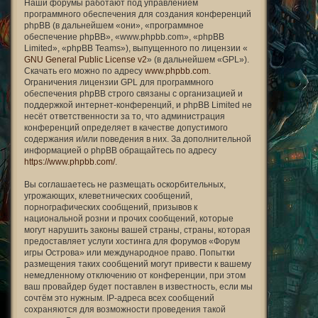
Наши форумы работают под управлением
программного обеспечения для создания конференций
phpBB (в дальнейшем «они», «программное
обеспечение phpBB», «www.phpbb.com», «phpBB
Limited», «phpBB Teams»), выпущенного по лицензии «
GNU General Public License v2
» (в дальнейшем «GPL»).
Скачать его можно по адресу
www.phpbb.com
.
Ограничения лицензии GPL для программного
обеспечения phpBB строго связаны с организацией и
поддержкой интернет-конференций, и phpBB Limited не
несёт ответственности за то, что администрация
конференций определяет в качестве допустимого
содержания и/или поведения в них. За дополнительной
информацией о phpBB обращайтесь по адресу
https://www.phpbb.com/
.
Вы соглашаетесь не размещать оскорбительных,
угрожающих, клеветнических сообщений,
порнографических сообщений, призывов к
национальной розни и прочих сообщений, которые
могут нарушить законы вашей страны, страны, которая
предоставляет услуги хостинга для форумов «Форум
игры Острова» или международное право. Попытки
размещения таких сообщений могут привести к вашему
немедленному отключению от конференции, при этом
ваш провайдер будет поставлен в известность, если мы
сочтём это нужным. IP-адреса всех сообщений
сохраняются для возможности проведения такой