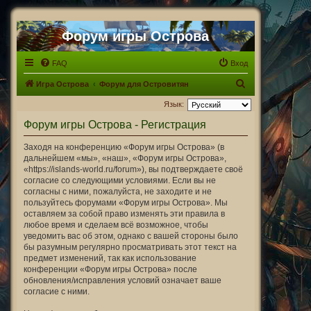
Форум игры Острова
FAQ
Вход
П
Игра Острова
Форум для Островитян
о
Язык:
и
Форум игры Острова - Регистрация
с
Заходя на конференцию «Форум игры Острова» (в
к
дальнейшем «мы», «наш», «Форум игры Острова»,
«https://islands-world.ru/forum»), вы подтверждаете своё
согласие со следующими условиями. Если вы не
согласны с ними, пожалуйста, не заходите и не
пользуйтесь форумами «Форум игры Острова». Мы
оставляем за собой право изменять эти правила в
любое время и сделаем всё возможное, чтобы
уведомить вас об этом, однако с вашей стороны было
бы разумным регулярно просматривать этот текст на
предмет изменений, так как использование
конференции «Форум игры Острова» после
обновления/исправления условий означает ваше
согласие с ними.