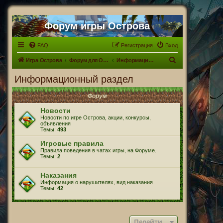
Форум игры Острова
FAQ
Регистрация
Вход
П
Игра Острова
Форум для Островитян
Информационный раздел
о
Информационный раздел
и
Форум
с
к
Новости
Новости по игре Острова, акции, конкурсы,
объявления
Темы:
493
Игровые правила
Правила поведения в чатах игры, на Форуме.
Темы:
2
Наказания
Информация о нарушителях, вид наказания
Темы:
42
Перейти