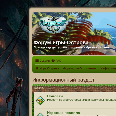
Форум игры Острова
Пристанище для усталых моряков и бравых пиратов
Ссылки
FAQ
Игра Острова
Форум для Островитян
Информац
Информационный раздел
ФОРУМ
Новости
Новости по игре Острова, акции, конкурсы, объявл
Игровые правила