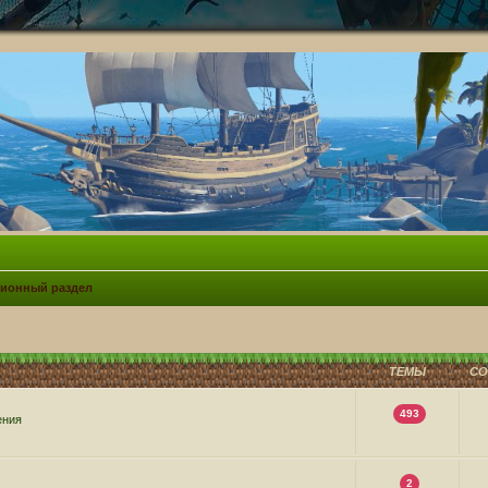
ионный раздел
ТЕМЫ
С
493
ения
2