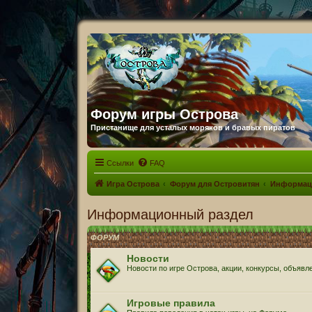
Форум игры Острова
Пристанище для усталых моряков и бравых пиратов
Ссылки
FAQ
Игра Острова
Форум для Островитян
Информац
Информационный раздел
ФОРУМ
Новости
Новости по игре Острова, акции, конкурсы, объявл
Игровые правила