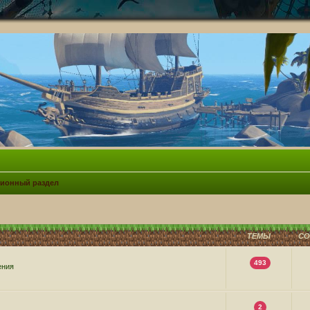
ионный раздел
ТЕМЫ
С
493
ения
2