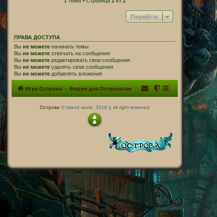
2 темы • Страница
1
из
1
Перейти
ПРАВА ДОСТУПА
Вы
не можете
начинать темы
Вы
не можете
отвечать на сообщения
Вы
не можете
редактировать свои сообщения
Вы
не можете
удалять свои сообщения
Вы
не можете
добавлять вложения
Игра Острова
Форум для Островитян
Острова
© Island world, 2018 || all right reserved