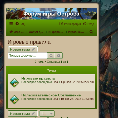
Форум игры Острова
FAQ
Регистрация
Вход
П
Игра Острова
Форум для Островитян
Информационный раздел
Игровые правила
о
Игровые правила
и
Новая тема
с
Поиск
Расширенный поиск
к
2 темы • Страница
1
из
1
Темы
Игровые правила
Последнее сообщение
Lisa
«
Ср июл 02, 2025 8:29 pm
Пользовательское Соглашение
Последнее сообщение
Lisa
«
Вт окт 23, 2018 11:53 pm
Новая тема