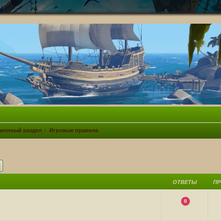
ионный раздел
Игровые правила
ск
Расширенный поиск
ОТВЕТЫ
П
0