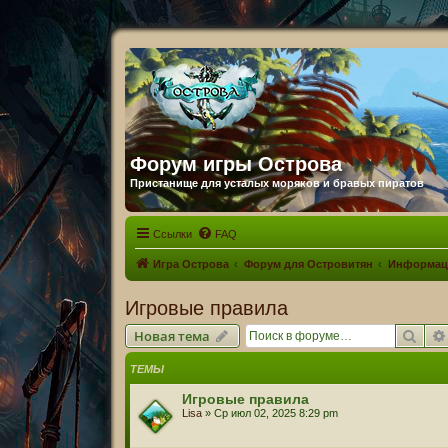
Форум игры Острова
Пристанище для усталых моряков и бравых пиратов
Ссылки
FAQ
Игра Острова
Форум для Островитян
Информац
Игровые правила
Пои
Новая тема
ТЕМЫ
Игровые правила
Lisa
» Ср июл 02, 2025 8:29 pm