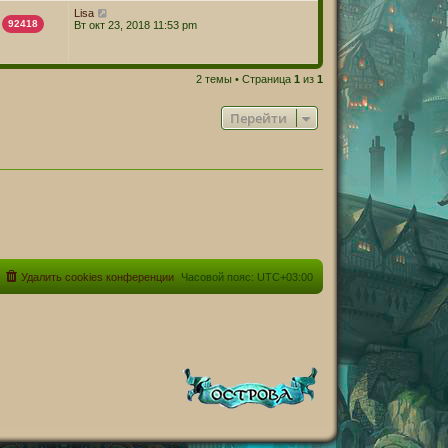
Lisa
92418
Вт окт 23, 2018 11:53 pm
2 темы • Страница
1
из
1
Перейти
Удалить cookies конференции
Часовой пояс:
UTC+03:00