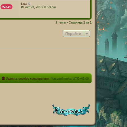
Lisa
92424
Вт окт 23, 2018 11:53 pm
2 темы • Страница
1
из
1
Перейти
Удалить cookies конференции
Часовой пояс:
UTC+03:00