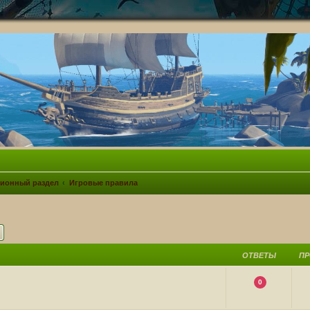
ионный раздел
Игровые правила
ск
Расширенный поиск
ОТВЕТЫ
П
0