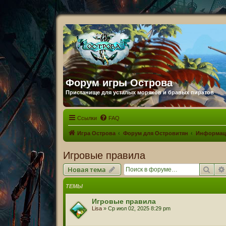
Форум игры Острова
Пристанище для усталых моряков и бравых пиратов
Ссылки
FAQ
Игра Острова
Форум для Островитян
Информац
Игровые правила
Пои
Новая тема
ТЕМЫ
Игровые правила
Lisa
» Ср июл 02, 2025 8:29 pm