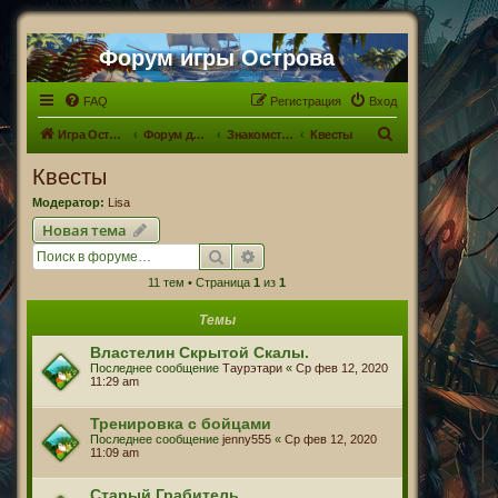
Форум игры Острова
FAQ
Регистрация
Вход
П
Игра Острова
Форум для Островитян
Знакомство с Островами. Что? Где? Когда?
Квесты
о
Квесты
и
Модератор:
Lisa
с
Новая тема
к
Поиск
Расширенный поиск
11 тем • Страница
1
из
1
Темы
Властелин Скрытой Скалы.
Последнее сообщение
Таурэтари
«
Ср фев 12, 2020
11:29 am
Тренировка с бойцами
Последнее сообщение
jenny555
«
Ср фев 12, 2020
11:09 am
Старый Грабитель