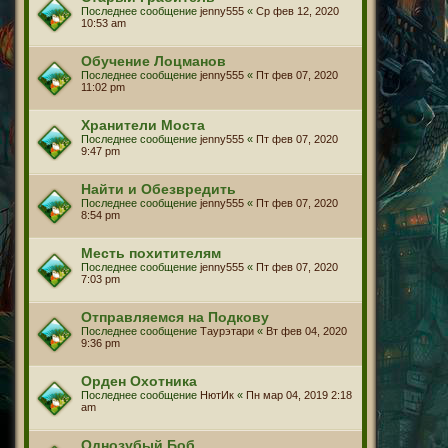
Последнее сообщение
jenny555
«
Ср фев 12, 2020
10:53 am
Обучение Лоцманов
Последнее сообщение
jenny555
«
Пт фев 07, 2020
11:02 pm
Хранители Моста
Последнее сообщение
jenny555
«
Пт фев 07, 2020
9:47 pm
Найти и Обезвредить
Последнее сообщение
jenny555
«
Пт фев 07, 2020
8:54 pm
Месть похитителям
Последнее сообщение
jenny555
«
Пт фев 07, 2020
7:03 pm
Отправляемся на Подкову
Последнее сообщение
Таурэтари
«
Вт фев 04, 2020
9:36 pm
Орден Охотника
Последнее сообщение
НютИк
«
Пн мар 04, 2019 2:18
am
Однозубый Боб