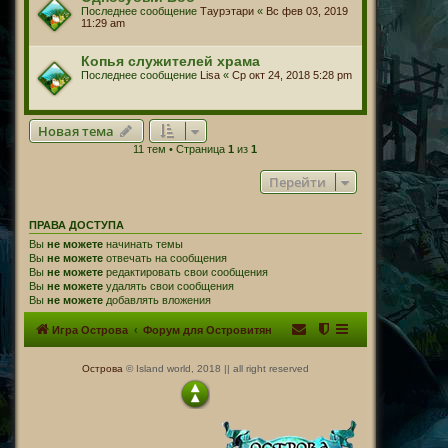
Последнее сообщение
Таурэтари
«
Вс фев 03, 2019
11:29 am
Копья служителей храма
Последнее сообщение
Lisa
«
Ср окт 24, 2018 5:28 pm
Новая тема
11 тем • Страница
1
из
1
Перейти
ПРАВА ДОСТУПА
Вы
не можете
начинать темы
Вы
не можете
отвечать на сообщения
Вы
не можете
редактировать свои сообщения
Вы
не можете
удалять свои сообщения
Вы
не можете
добавлять вложения
Игра Острова
Форум для Островитян
Острова
© Island world, 2018 || all right reserved