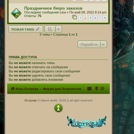
Праздничное бюро заказов
Последнее сообщение
Lisa
«
Пн май 09, 2022 8:14 pm
Ответы:
75
1
5
6
7
8
…
Новая тема
3 темы • Страница
1
из
1
Перейти
ПРАВА ДОСТУПА
Вы
не можете
начинать темы
Вы
не можете
отвечать на сообщения
Вы
не можете
редактировать свои сообщения
Вы
не можете
удалять свои сообщения
Вы
не можете
добавлять вложения
Игра Острова
Форум для Островитян
Острова
© Island world, 2018 || all right reserved