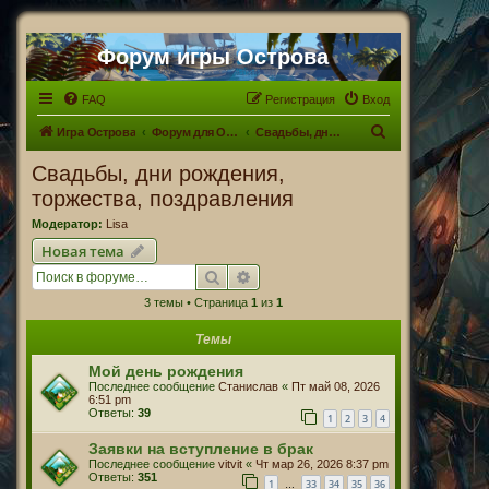
Форум игры Острова
FAQ
Регистрация
Вход
П
Игра Острова
Форум для Островитян
Свадьбы, дни рождения, торжества, поздравления
о
Свадьбы, дни рождения,
и
торжества, поздравления
с
Модератор:
Lisa
к
Новая тема
Поиск
Расширенный поиск
3 темы • Страница
1
из
1
Темы
Мой день рождения
Последнее сообщение
Станислав
«
Пт май 08, 2026
6:51 pm
Ответы:
39
1
2
3
4
Заявки на вступление в брак
Последнее сообщение
vitvit
«
Чт мар 26, 2026 8:37 pm
Ответы:
351
1
33
34
35
36
…