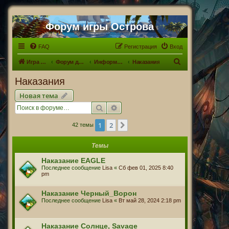
Форум игры Острова
FAQ
Регистрация
Вход
П
Игра Острова
Форум для Островитян
Информационный раздел
Наказания
о
Наказания
и
Новая тема
с
Поиск
Расширенный поиск
к
1
2
След.
42 темы
Темы
Наказание EAGLE
Последнее сообщение
Lisa
«
Сб фев 01, 2025 8:40
pm
Наказание Черный_Ворон
Последнее сообщение
Lisa
«
Вт май 28, 2024 2:18 pm
Наказание Солнце, Savage