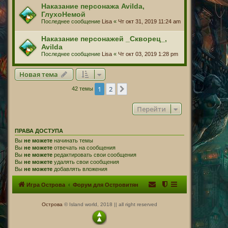
Наказание персонажа Avilda,
ГлухоНемой
Последнее сообщение
Lisa
«
Чт окт 31, 2019 11:24 am
Наказание персонажей _Скворец_,
Avilda
Последнее сообщение
Lisa
«
Чт окт 03, 2019 1:28 pm
Новая тема
1
2
След.
42 темы
Перейти
ПРАВА ДОСТУПА
Вы
не можете
начинать темы
Вы
не можете
отвечать на сообщения
Вы
не можете
редактировать свои сообщения
Вы
не можете
удалять свои сообщения
Вы
не можете
добавлять вложения
Игра Острова
Форум для Островитян
Острова
© Island world, 2018 || all right reserved