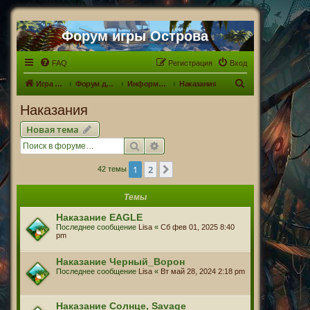
Форум игры Острова
FAQ
Регистрация
Вход
П
Игра Острова
Форум для Островитян
Информационный раздел
Наказания
о
Наказания
и
Новая тема
с
Поиск
Расширенный поиск
к
1
2
След.
42 темы
Темы
Наказание EAGLE
Последнее сообщение
Lisa
«
Сб фев 01, 2025 8:40
pm
Наказание Черный_Ворон
Последнее сообщение
Lisa
«
Вт май 28, 2024 2:18 pm
Наказание Солнце, Savage