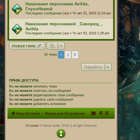
Наказание персонажа Avilda,
ГлухоНемой
Последнее сообщение
Lisa
«
Чт окт 31, 2019 11:24 am
Наказание персонажей _Скворец_,
Avilda
Последнее сообщение
Lisa
«
Чт окт 03, 2019 1:28 pm
Новая тема
1
2
След.
42 темы
Перейти
ПРАВА ДОСТУПА
Вы
не можете
начинать темы
Вы
не можете
отвечать на сообщения
Вы
не можете
редактировать свои сообщения
Вы
не можете
удалять свои сообщения
Вы
не можете
добавлять вложения
Игра Острова
Форум для Островитян
Острова
© Island world, 2018 || all right reserved